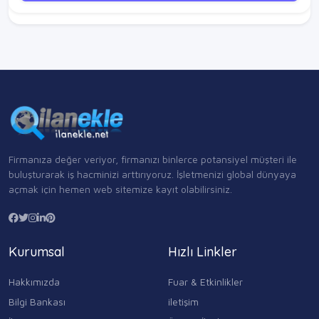
Firmanıza değer veriyor, firmanızı binlerce potansiyel müşteri ile
buluşturarak iş hacminizi arttırıyoruz. İşletmenizi global dünyaya
açmak için hemen web sitemize kayıt olabilirsiniz.
Kurumsal
Hızlı Linkler
Hakkımızda
Fuar & Etkinlikler
Bilgi Bankası
iletişim