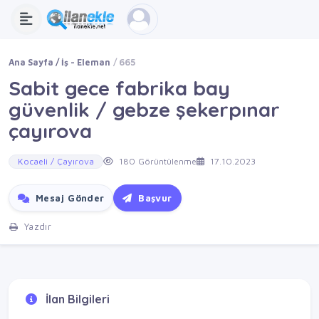
Ana Sayfa
İş - Eleman
665
Sabit gece fabrika bay
güvenlik / gebze şekerpınar
çayırova
Kocaeli / Çayırova
180 Görüntülenme
17.10.2023
Mesaj Gönder
Başvur
Yazdır
İlan Bilgileri