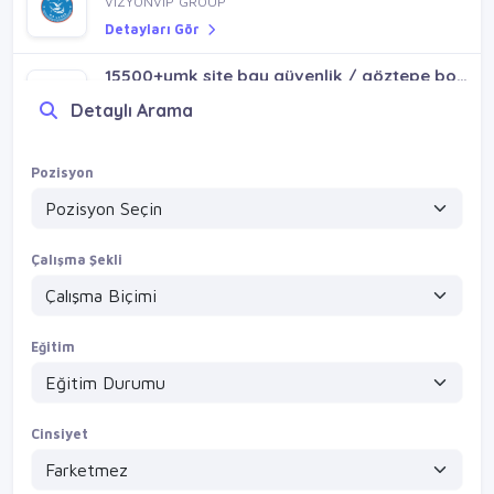
VİZYONVİP GROUP
Detayları Gör
15500+ymk site bay güvenlik / göztepe bostancı erenköy
VİZYONVİP GROUP
Detaylı Arama
Detayları Gör
Site-villa-mağaza bay danışma / pendik sultanbeyli
Pozisyon
VİZYONVİP GROUP
Detayları Gör
Çalışma Şekli
Eğitim
Cinsiyet