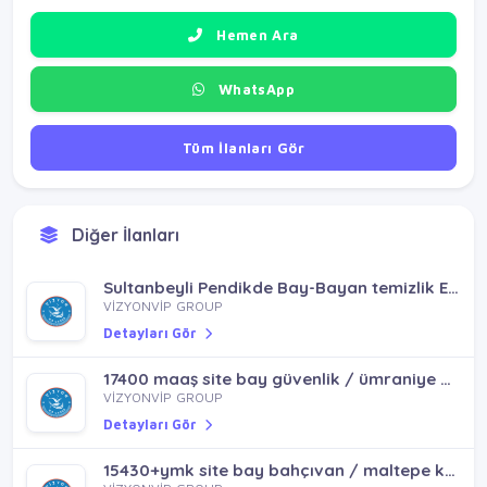
Hemen Ara
WhatsApp
Tüm İlanları Gör
Diğer İlanları
Sultanbeyli Pendikde Bay-Bayan temizlik Elaman
VİZYONVİP GROUP
Detayları Gör
17400 maaş site bay güvenlik / ümraniye dudullu
VİZYONVİP GROUP
Detayları Gör
15430+ymk site bay bahçıvan / maltepe kartal yenisoğanlık mh