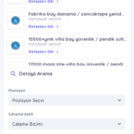
Detayları Gör
Fabrika bay danışma / sancaktepe yenidoğan samandıra
VİZYONVİP GROUP
Detayları Gör
15500+ymk villa bay güvenlik / pendik sultanbeyli tuzla orhanlı
VİZYONVİP GROUP
Detayları Gör
17000 maaş site-villa bay güvenlik / pendik sultanbeyli tuzla
VİZYONVİP GROUP
Detaylı Arama
Detayları Gör
15000+ymk şantiye bay güvenlik / kadıköy göztepe hasanpaşa kozyatağı fikirtepe
Pozisyon
VİZYONVİP GROUP
Detayları Gör
Çalışma Şekli