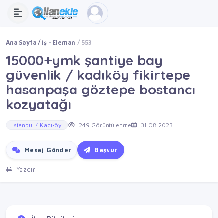
Ana Sayfa
İş - Eleman
553
15000+ymk şantiye bay
güvenlik / kadıköy fikirtepe
hasanpaşa göztepe bostancı
kozyatağı
İstanbul / Kadıköy
249 Görüntülenme
31.08.2023
Mesaj Gönder
Başvur
Yazdır