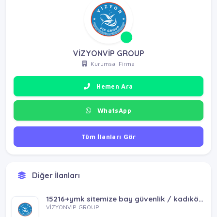
VİZYONVİP GROUP
Kurumsal Firma
Hemen Ara
WhatsApp
Tüm İlanları Gör
Diğer İlanları
15216+ymk sitemize bay güvenlik / kadıköy sancaktepe çekmeköy ümraniye ataşehir batıataşehir
VİZYONVİP GROUP