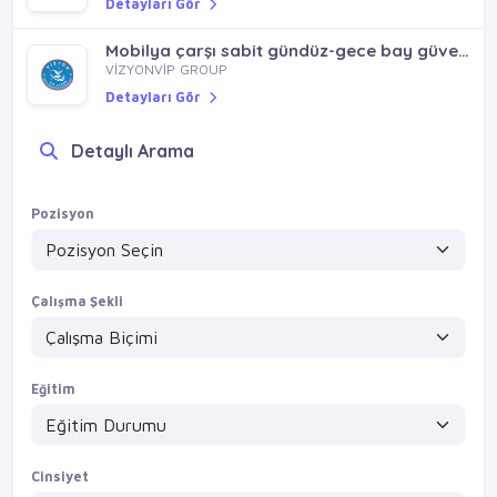
şantiye ve apartman bay danışma / kartal maltepe cevizli küçükyalı
VİZYONVİP GROUP
Detayları Gör
Mobilya çarşı sabit gündüz-gece bay güvenlik / ümraniye
VİZYONVİP GROUP
Detayları Gör
Detaylı Arama
4 gece 2 izin site bay güvenlik / pendik sultanbeyli kurtköy
VİZYONVİP GROUP
Pozisyon
Parttime bay güvenlik / pendik sultanbeyli kartal maltepe
Detayları Gör
VİZYONVİP GROUP
Detayları Gör
Çalışma Şekli
Eğitim
Cinsiyet