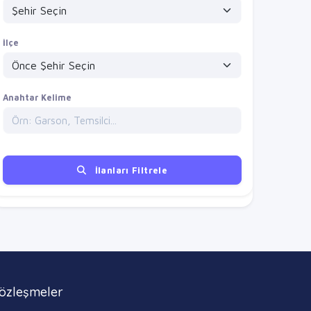
İlçe
Anahtar Kelime
İlanları Filtrele
özleşmeler