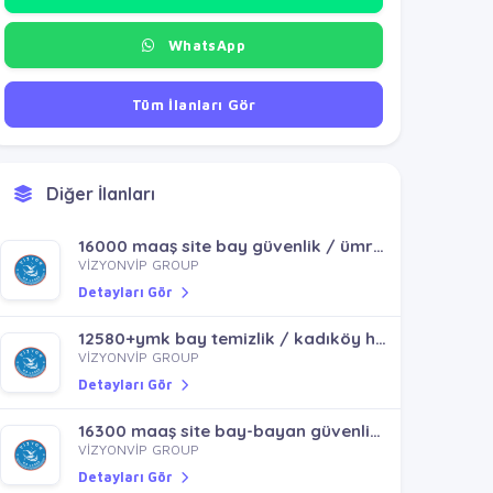
WhatsApp
Tüm İlanları Gör
Diğer İlanları
16000 maaş site bay güvenlik / ümraniye esenşehir mh
VİZYONVİP GROUP
Detayları Gör
12580+ymk bay temizlik / kadıköy hasanpaşa acıbadem kozyatağı koşuyolu fikirtepe
VİZYONVİP GROUP
Detayları Gör
16300 maaş site bay-bayan güvenlik / maltepe kartal yenisoğanlık mh
VİZYONVİP GROUP
Detayları Gör