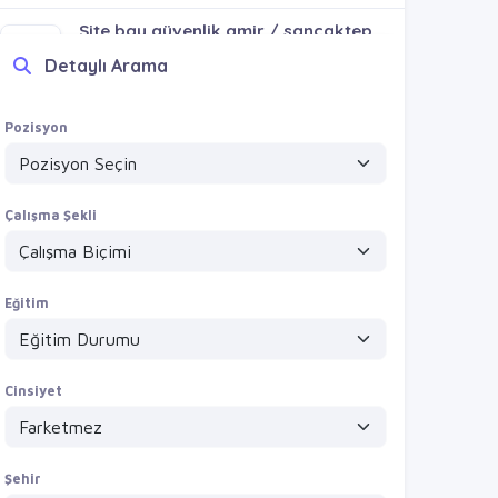
Site bay güvenlik amir / sancaktepe abdurahmangazi mh
VİZYONVİP GROUP
Detaylı Arama
Detayları Gör
Parttime bay güvenlik / pendik sultanbeyli kartal maltepe
Pozisyon
VİZYONVİP GROUP
Detayları Gör
Çalışma Şekli
Eğitim
Cinsiyet
Şehir