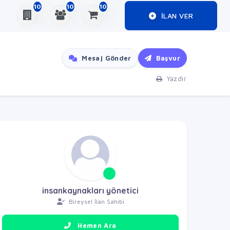
10
10
10
ILAN VER
Mesaj Gönder
Başvur
Yazdır
insankaynakları yönetici
Bireysel İlan Sahibi
Hemen Ara