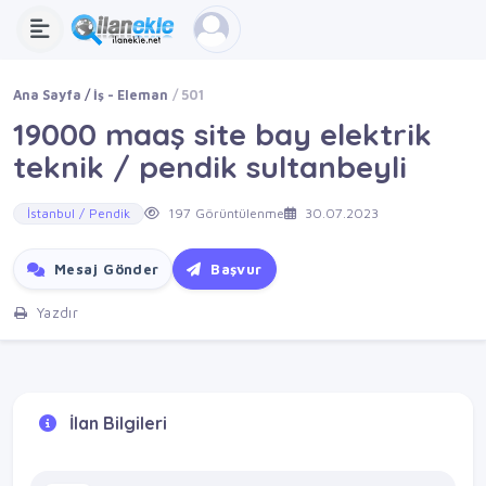
Ana Sayfa
İş - Eleman
501
19000 maaş site bay elektrik
teknik / pendik sultanbeyli
İstanbul / Pendik
197 Görüntülenme
30.07.2023
Mesaj Gönder
Başvur
Yazdır
İlan Bilgileri