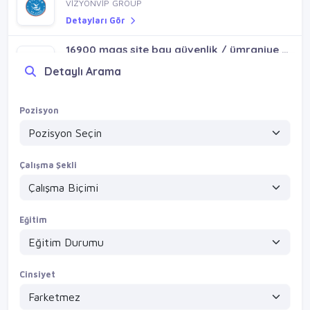
VİZYONVİP GROUP
Detayları Gör
16900 maaş site bay güvenlik / ümraniye esenşehir mh
VİZYONVİP GROUP
Detaylı Arama
Detayları Gör
Parttime bay güvenlik / gebze şekerpınar çayırova
Pozisyon
VİZYONVİP GROUP
Detayları Gör
Çalışma Şekli
Eğitim
Cinsiyet