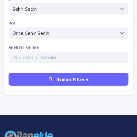
İlçe
Anahtar Kelime
İlanları Filtrele