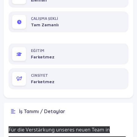
ÇALIŞMA ŞEKLİ
Tam Zamanlı
EĞİTİM
Farketmez
CİNSİYET
Farketmez
İş Tanımı / Detaylar
Für die Verstärkung unseres neuen Team in