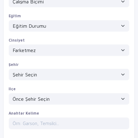
Eğitim
Cinsiyet
Şehir
İlçe
Anahtar Kelime