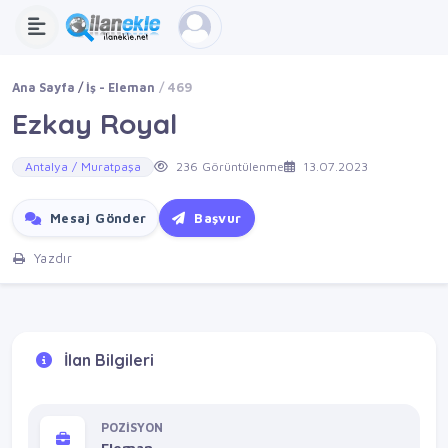
Ana Sayfa
İş - Eleman
469
Ezkay Royal
Antalya / Muratpaşa
236 Görüntülenme
13.07.2023
Mesaj Gönder
Başvur
Yazdır
İlan Bilgileri
POZİSYON
Eleman