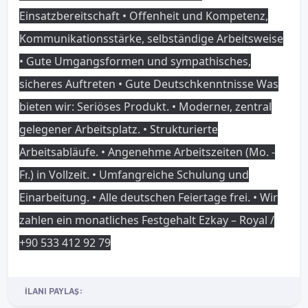
Einsatzbereitschaft • Offenheit und Kompetenz
,
Kommunikationsstärke
, selbständige Arbeitsweise
• Gute Umgangsformen und sympathisches
,
sicheres Auftreten • Gute Deutschkenntnisse Was
bieten wir
: Seriöses Produkt
. • Moderner
, zentral
gelegener Arbeitsplatz
. • Strukturierte
Arbeitsabläufe
. • Angenehme Arbeitszeiten
(Mo
.
-
Fr
.
) in Vollzeit
. • Umfangreiche Schulung und
Einarbeitung
. • Alle deutschen Feiertage frei
. • Wir
zahlen ein monatliches Festgehalt Ezkay – Royal
/
+90 533 412 92 79
İLANI PAYLAŞ: