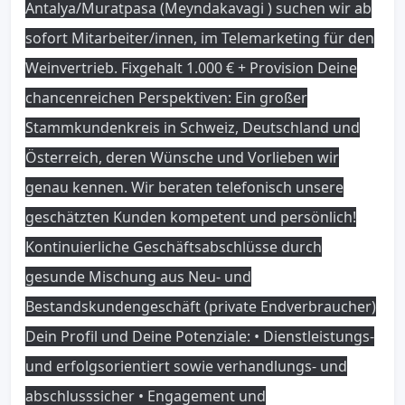
Antalya
/Muratpasa
(Meyndakavagi
) suchen wir ab
sofort Mitarbeiter
/innen
, im Telemarketing für den
Weinvertrieb
. Fixgehalt
1
.000 €
+ Provision Deine
chancenreichen Perspektiven
: Ein großer
Stammkundenkreis in Schweiz
, Deutschland und
Österreich
, deren Wünsche und Vorlieben wir
genau kennen
. Wir beraten telefonisch unsere
geschätzten Kunden kompetent und persönlich
!
Kontinuierliche Geschäftsabschlüsse durch
gesunde Mischung aus Neu
- und
Bestandskundengeschäft
(private Endverbraucher
)
Dein Profil und Deine Potenziale
: • Dienstleistungs
-
und erfolgsorientiert sowie verhandlungs
- und
abschlusssicher • Engagement und