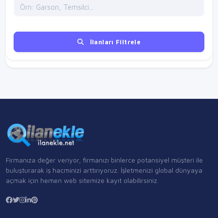
İlanları Filtrele
Firmanıza değer veriyor, firmanızı binlerce potansiyel müşteri ile
buluşturarak iş hacminizi arttırıyoruz. İşletmenizi global dünyaya
açmak için hemen web sitemize kayıt olabilirsiniz.