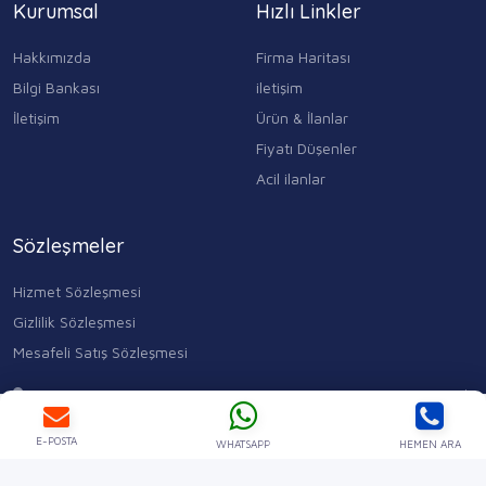
Kurumsal
Hızlı Linkler
Hakkımızda
Firma Haritası
Bilgi Bankası
iletişim
İletişim
Ürün & İlanlar
Fiyatı Düşenler
Acil ilanlar
Sözleşmeler
Hizmet Sözleşmesi
Gizlilik Sözleşmesi
Mesafeli Satış Sözleşmesi
Kocasinan Merkez, Mahmutbey Cd. No:353 D:1, 34400 Bahçelievler/
İstanbul
Ara
WhatsApp
0543 315 17 84
E-POSTA
WHATSAPP
HEMEN ARA