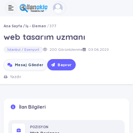
Ana Sayfa
İş - Eleman
377
web tasarım uzmanı
İstanbul / Esenyurt
200 Görüntülenme
03.06.2023
Mesaj Gönder
Başvur
Yazdır
İlan Bilgileri
POZİSYON
Web Designer