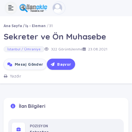
Ana Sayfa
İş - Eleman
31
Sekreter ve Ön Muhasebe
İstanbul / Ümraniye
322 Görüntülenme
23.08.2021
Mesaj Gönder
Başvur
Yazdır
İlan Bilgileri
POZİSYON
Sekreter