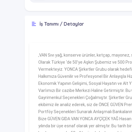
İş Tanımı / Detaylar
,VAN Sıvı yağ, konserve ürünler, ketçap, mayonez, s
Olarak Türkiye ‘de 50’ye Aşkın Şubemiz ve 500 Pr
Vermekteyiz. YONCA Şirketler Grubu olarak hedef
Halkımıza Güvenilir ve Profesyonel Bir Anlayışla Hi
Ekonomik Yapının Gelişimi, Sosyal Hayatın ve Alt Y
Van’ımızı Bir cazibe Merkezi Haline Getirmiştir. 
Gayrimenkul Seçenekleri Çoğalmıştır. Şirketler G
ekibimiz ile analiz ederek, siz de ÖNCE GÜVEN Pre
Portföy Seçenekleri Sunarak Anlaşmalı Bankalarımı
Bize GÜVEN GIDA VAN YONCA AYÇİÇEK YAĞ Hasan Tür
yılında bir üye esnaf olarak yer almıştır. Bu tarih 