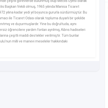
sinde çeşitli görevlerde bulunmuş olup Meclis Üyesi olarak
lis Başkan Vekili olmuş, 1965 yılında Manisa Ticaret
972 yılına kadar yedi yıl boyunca gururla sürdürmüştür. Bu
acı ile Ticaret Odası olarak topluma duyarlı bir şekilde
nıtmış ve duyurmuşlardır. Yine bu doğrultuda, aynı
 öğrencilere yardım fonları ayrılmış, Kıbrıs hadiseleri
rına çeşitli maddi destekler verilmiştir. Tüm bunlar
lu’nun milli ve manevi meseleler hakkındaki