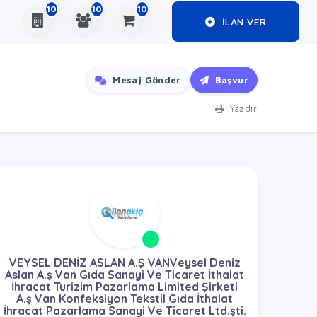
10
10
10
ILAN VER
Mesaj Gönder
Başvur
Yazdır
VEYSEL DENİZ ASLAN A.Ş VANVeysel Deniz
Aslan A.ş Van Gıda Sanayi Ve Ticaret İthalat
İhracat Turizim Pazarlama Limited Şirketi
A.ş Van Konfeksiyon Tekstil Gıda İthalat
İhracat Pazarlama Sanayi Ve Ticaret Ltd.şti.