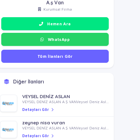
A.ş Van
Kurumsal Firma
Hemen Ara
WhatsApp
Tüm İlanları Gör
Diğer İlanları
VEYSEL DENİZ ASLAN
VEYSEL DENİZ ASLAN A.Ş VANVeysel Deniz Aslan A.ş Van Gıda Sanayi Ve Ticaret İthalat İhracat Turizim Pazarlama Limited Şirketi A.ş Van Konfeksiyon Tekstil Gıda İthalat İhracat Pazarlama Sanayi Ve Ticaret Ltd.şti. A.ş Van
Detayları Gör
zeynep nisa vuran
VEYSEL DENİZ ASLAN A.Ş VANVeysel Deniz Aslan A.ş Van Gıda Sanayi Ve Ticaret İthalat İhracat Turizim Pazarlama Limited Şirketi A.ş Van Konfeksiyon Tekstil Gıda İthalat İhracat Pazarlama Sanayi Ve Ticaret Ltd.şti. A.ş Van
Detayları Gör