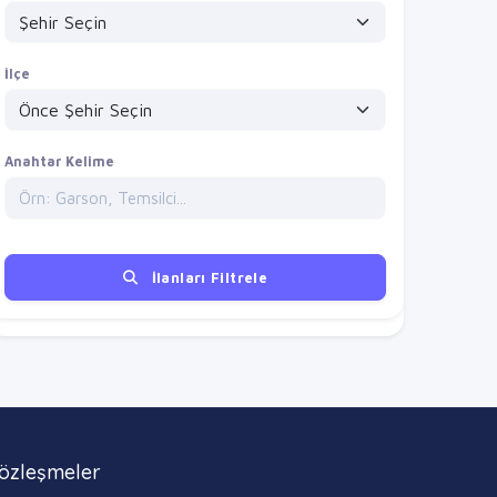
İlçe
Anahtar Kelime
İlanları Filtrele
özleşmeler