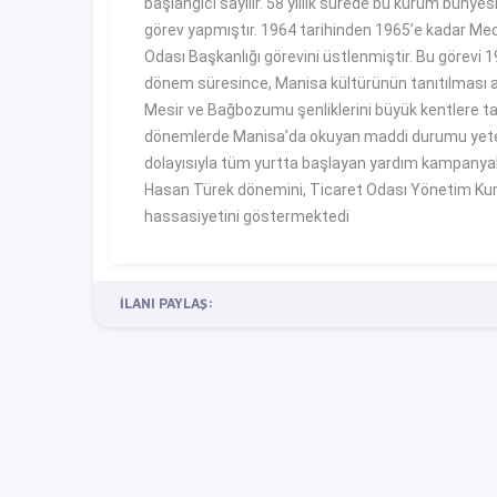
başlangıcı sayılır. 58 yıllık sürede bu kurum bünye
görev yapmıştır. 1964 tarihinden 1965’e kadar Mec
Odası Başkanlığı görevini üstlenmiştir. Bu görevi 1
dönem süresince, Manisa kültürünün tanıtılması am
Mesir ve Bağbozumu şenliklerini büyük kentlere ta
dönemlerde Manisa’da okuyan maddi durumu yetersiz
dolayısıyla tüm yurtta başlayan yardım kampanyala
Hasan Türek dönemini, Ticaret Odası Yönetim Kuru
hassasiyetini göstermektedi
İLANI PAYLAŞ: