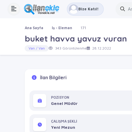
Bize Katıl!
Ana Sayfa
İş - Eleman
171
buket havva yavuz vuran
Van / Van
343 Görüntülenme
28.12.2022
İlan Bilgileri
POZİSYON
Genel Müdür
ÇALIŞMA ŞEKLİ
Yeni Mezun