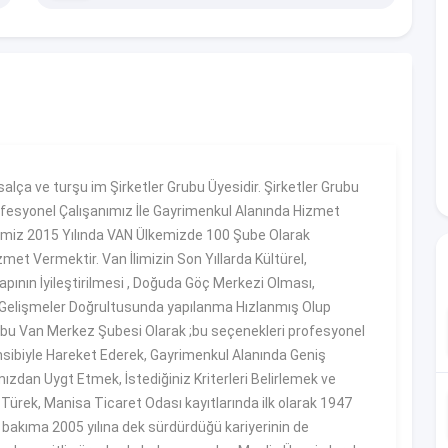
alça ve turşu im Şirketler Grubu Üyesidir. Şirketler Grubu
ofesyonel Çalışanımız İle Gayrimenkul Alanında Hizmet
imiz 2015 Yılında VAN Ülkemizde 100 Şube Olarak
zmet Vermektir. Van İlimizin Son Yıllarda Kültürel,
apının İyileştirilmesi , Doğuda Göç Merkezi Olması,
Bu Gelişmeler Doğrultusunda yapılanma Hızlanmış Olup
rubu Van Merkez Şubesi Olarak ;bu seçenekleri profesyonel
nsibiyle Hareket Ederek, Gayrimenkul Alanında Geniş
zdan Uygt Etmek, İstediğiniz Kriterleri Belirlemek ve
ek, Manisa Ticaret Odası kayıtlarında ilk olarak 1947
bir bakıma 2005 yılına dek sürdürdüğü kariyerinin de