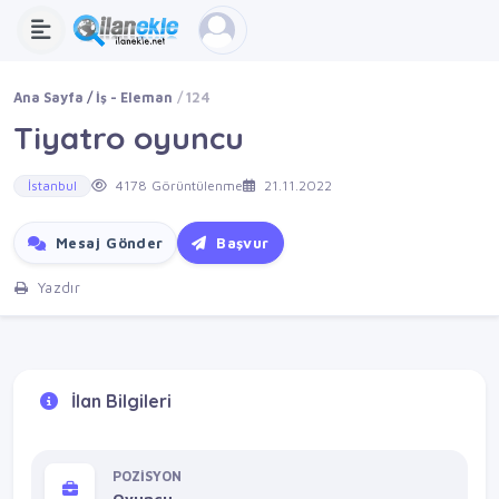
Ana Sayfa
İş - Eleman
124
Tiyatro oyuncu
İstanbul
4178 Görüntülenme
21.11.2022
Mesaj Gönder
Başvur
Yazdır
İlan Bilgileri
POZİSYON
Oyuncu