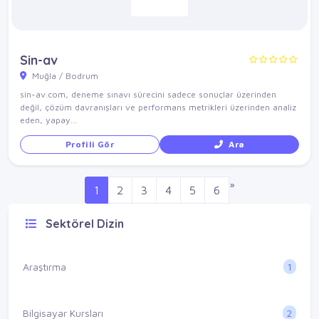
Sin-av
Muğla / Bodrum
sin-av.com, deneme sınavı sürecini sadece sonuçlar üzerinden
değil, çözüm davranışları ve performans metrikleri üzerinden analiz
eden, yapay...
Profili Gör
Ara
»
1
2
3
4
5
6
Sektörel Dizin
1
Araştırma
2
Bilgisayar Kursları