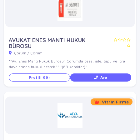
AVUKAT ENES MANTI HUKUK
BÜROSU
Çorum / Çorum
**Av. Enes Mantı Hukuk Bürosu: Çorumda ceza, aile, tapu ve icra
davalarında hukuki destek.** *(89 karakter)*
Profili Gör
Ara
Vitrin Firma