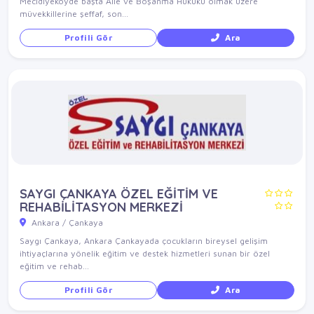
Mecidiyeköyde başta Aile ve Boşanma Hukuku olmak üzere
müvekkillerine şeffaf, son...
Profili Gör
Ara
SAYGI ÇANKAYA ÖZEL EĞİTİM VE
REHABİLİTASYON MERKEZİ
Ankara / Çankaya
Saygı Çankaya, Ankara Çankayada çocukların bireysel gelişim
ihtiyaçlarına yönelik eğitim ve destek hizmetleri sunan bir özel
eğitim ve rehab...
Profili Gör
Ara