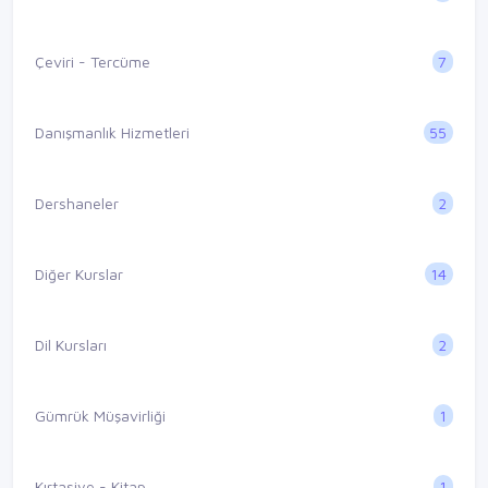
7
Çeviri - Tercüme
55
Danışmanlık Hizmetleri
2
Dershaneler
14
Diğer Kurslar
2
Dil Kursları
1
Gümrük Müşavirliği
1
Kırtasiye - Kitap