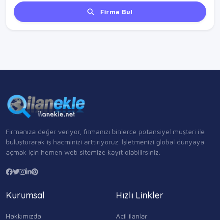
Firma Bul
Firmanıza değer veriyor, firmanızı binlerce potansiyel müşteri ile
buluşturarak iş hacminizi arttırıyoruz. İşletmenizi global dünyaya
açmak için hemen web sitemize kayıt olabilirsiniz.
Kurumsal
Hızlı Linkler
Hakkımızda
Acil ilanlar