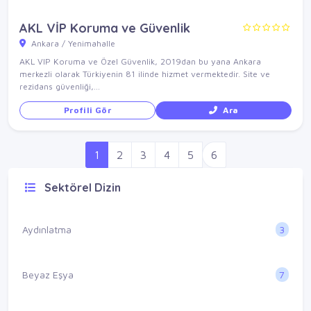
AKL VİP Koruma ve Güvenlik
Ankara / Yenimahalle
AKL VIP Koruma ve Özel Güvenlik, 2019dan bu yana Ankara
merkezli olarak Türkiyenin 81 ilinde hizmet vermektedir. Site ve
rezidans güvenliği,...
Profili Gör
Ara
1
2
3
4
5
6
Sektörel Dizin
3
Aydınlatma
7
Beyaz Eşya