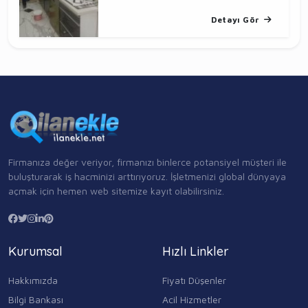
Detayı Gör
Firmanıza değer veriyor, firmanızı binlerce potansiyel müşteri ile
buluşturarak iş hacminizi arttırıyoruz. İşletmenizi global dünyaya
açmak için hemen web sitemize kayıt olabilirsiniz.
Kurumsal
Hızlı Linkler
Hakkımızda
Fiyatı Düşenler
Bilgi Bankası
Acil Hizmetler