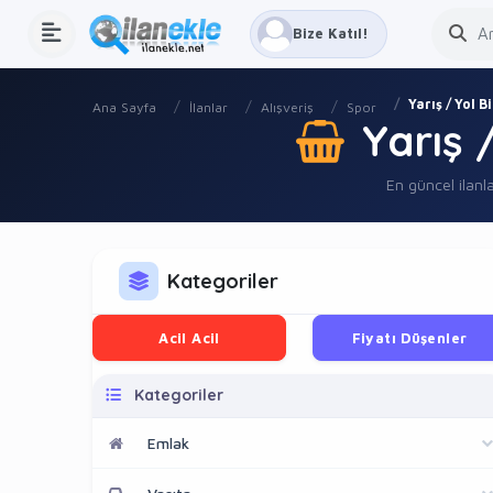
Bize Katıl!
Yarış / Yol B
Ana Sayfa
İlanlar
Alışveriş
Spor
Yarış /
En güncel ilanla
Kategoriler
Acil Acil
Fiyatı Düşenler
Kategoriler
Emlak