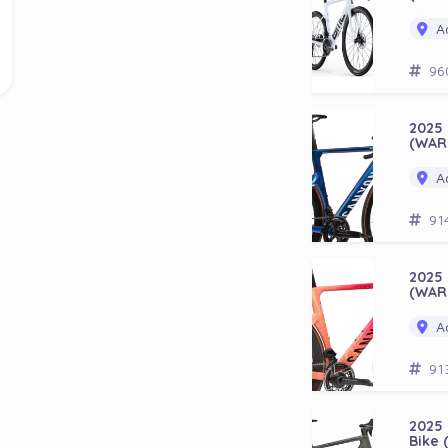
Ad
96
2025
(WAR
Ad
91
2025
(WAR
Ad
91
2025 
Bike