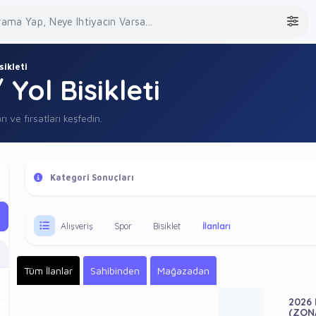
isikleti
 Yol Bisikleti
rı ve fırsatları keşfedin.
Kategori Sonuçları
Alışveriş
Spor
Bisiklet
İlanları
Tüm İlanlar
Sahibinden
Mağazadan
2026 
(ZON