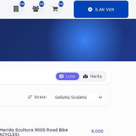
10
10
10
ILAN VER
Liste
Harita
Sırala:
Merida Scultura 9000 Road Bike
8.000
ACYCLES)