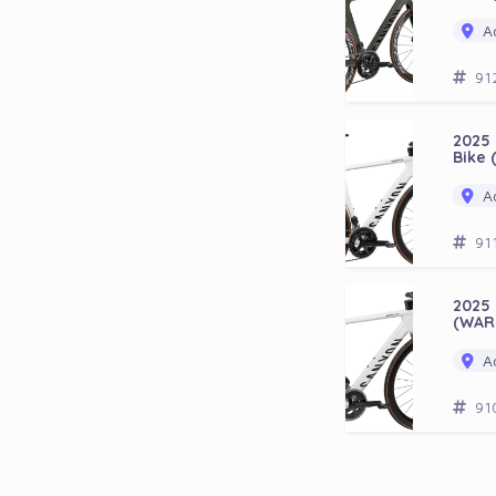
Ad
91
2025 
Bike
Ad
91
2025
(WAR
Ad
91