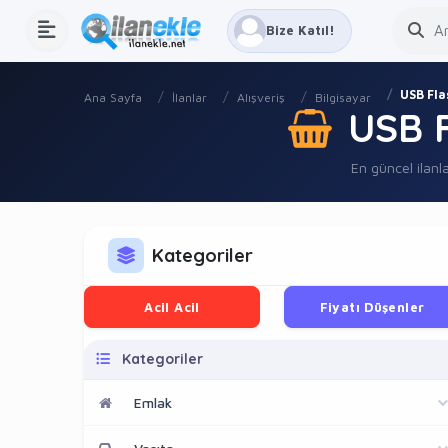
Bize Katıl!
USB Fla
Ana Sayfa
İlanlar
Alışveriş
Bilgisayar
USB F
En güncel ilanla
Kategoriler
Acil Acil
Fiyatı Düşenler
Kategoriler
Emlak