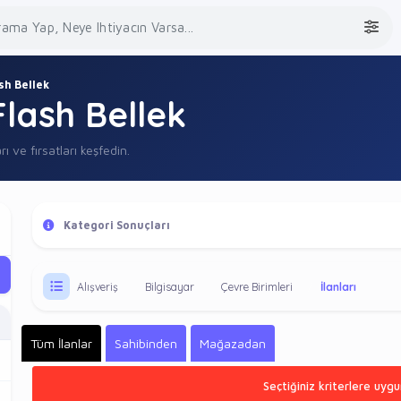
sh Bellek
lash Bellek
rı ve fırsatları keşfedin.
Kategori Sonuçları
Alışveriş
Bilgisayar
Çevre Birimleri
İlanları
Tüm İlanlar
Sahibinden
Mağazadan
Seçtiğiniz kriterlere uygu