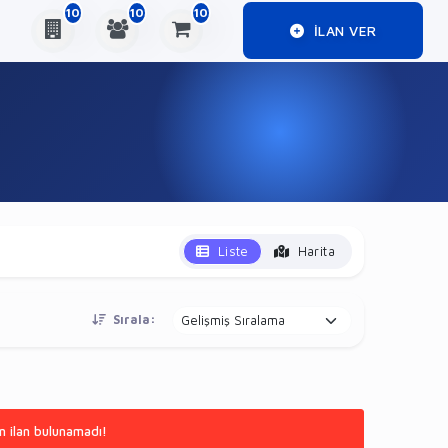
10
10
10
ILAN VER
Liste
Harita
Sırala:
n ilan bulunamadı!