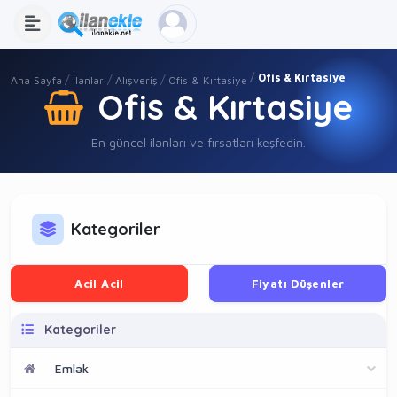
Ofis & Kırtasiye
Ana Sayfa
İlanlar
Alışveriş
Ofis & Kırtasiye
Ofis & Kırtasiye
En güncel ilanları ve fırsatları keşfedin.
Kategoriler
Acil Acil
Fiyatı Düşenler
Kategoriler
Emlak