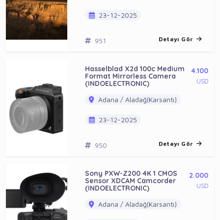
23-12-2025
Detayı Gör
951
Hasselblad X2d 100c Medium
4.100
Format Mirrorless Camera
USD
(INDOELECTRONIC)
Adana / Aladağ(Karsantı)
23-12-2025
Detayı Gör
950
Sony PXW-Z200 4K 1 CMOS
2.000
Sensor XDCAM Camcorder
USD
(INDOELECTRONIC)
Adana / Aladağ(Karsantı)