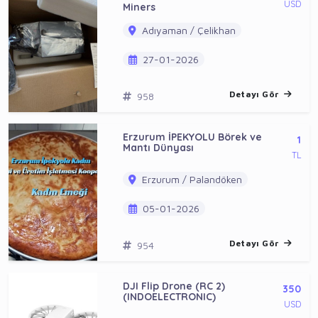
USD
Miners
Adıyaman / Çelikhan
27-01-2026
Detayı Gör
958
Erzurum İPEKYOLU Börek ve
1
Mantı Dünyası
TL
Erzurum / Palandöken
05-01-2026
Detayı Gör
954
DJI Flip Drone (RC 2)
350
(INDOELECTRONIC)
USD