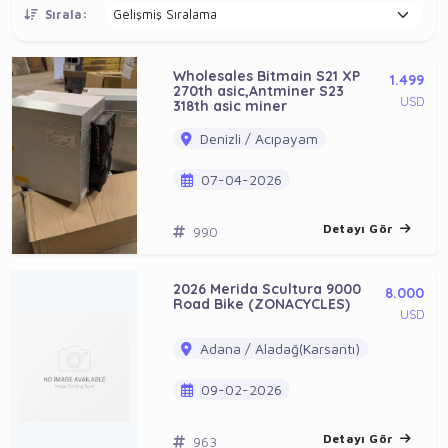
Sırala:
Wholesales Bitmain S21 XP
1.499
270th asic,Antminer S23
USD
318th asic miner
Denizli / Acıpayam
07-04-2026
Detayı Gör
990
2026 Merida Scultura 9000
8.000
Road Bike (ZONACYCLES)
USD
Adana / Aladağ(Karsantı)
09-02-2026
Detayı Gör
963