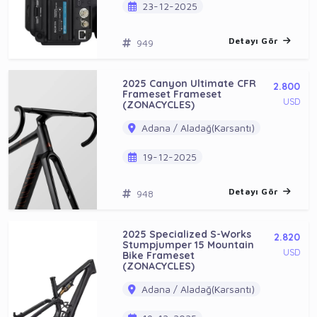
23-12-2025
Detayı Gör
949
2025 Canyon Ultimate CFR
2.800
Frameset Frameset
USD
(ZONACYCLES)
Adana / Aladağ(Karsantı)
19-12-2025
Detayı Gör
948
2025 Specialized S-Works
2.820
Stumpjumper 15 Mountain
USD
Bike Frameset
(ZONACYCLES)
Adana / Aladağ(Karsantı)