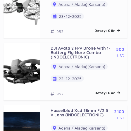
Adana / Aladağ(Karsantı)
23-12-2025
Detayı Gör
953
DJI Avata 2 FPV Drone with 1-
500
Battery Fly More Combo
USD
(INDOELECTRONIC)
Adana / Aladağ(Karsantı)
23-12-2025
Detayı Gör
952
Hasselblad Xcd 38mm F/2.5
2.100
V Lens (INDOELECTRONIC)
USD
Adana / Aladağ(Karsantı)