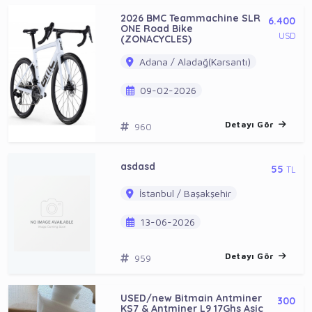
2026 BMC Teammachine SLR
6.400
ONE Road Bike
USD
(ZONACYCLES)
Adana / Aladağ(Karsantı)
09-02-2026
Detayı Gör
960
asdasd
55
TL
İstanbul / Başakşehir
13-06-2026
Detayı Gör
959
USED/new Bitmain Antminer
300
KS7 & Antminer L9 17Ghs Asic