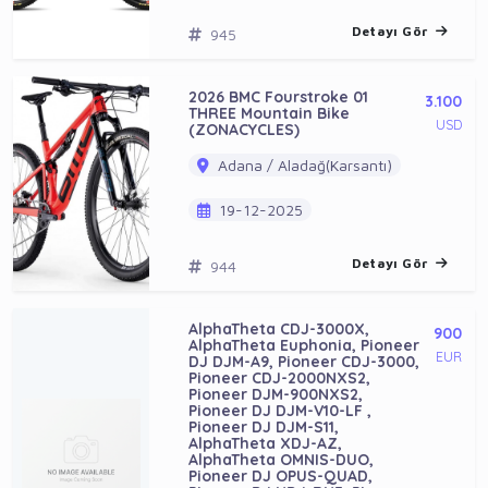
Detayı Gör
945
2026 BMC Fourstroke 01
3.100
THREE Mountain Bike
USD
(ZONACYCLES)
Adana / Aladağ(Karsantı)
19-12-2025
Detayı Gör
944
AlphaTheta CDJ-3000X,
900
AlphaTheta Euphonia, Pioneer
EUR
DJ DJM-A9, Pioneer CDJ-3000,
Pioneer CDJ-2000NXS2,
Pioneer DJM-900NXS2,
Pioneer DJ DJM-V10-LF ,
Pioneer DJ DJM-S11,
AlphaTheta XDJ-AZ,
AlphaTheta OMNIS-DUO,
Pioneer DJ OPUS-QUAD,