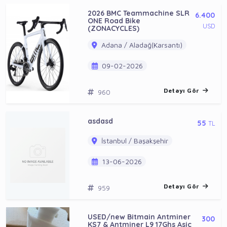
2026 BMC Teammachine SLR
6.400
ONE Road Bike
USD
(ZONACYCLES)
Adana / Aladağ(Karsantı)
09-02-2026
Detayı Gör
960
asdasd
55
TL
İstanbul / Başakşehir
13-06-2026
Detayı Gör
959
USED/new Bitmain Antminer
300
KS7 & Antminer L9 17Ghs Asic