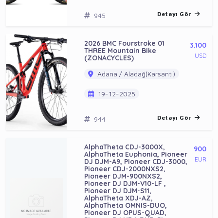
Detayı Gör
945
2026 BMC Fourstroke 01
3.100
THREE Mountain Bike
USD
(ZONACYCLES)
Adana / Aladağ(Karsantı)
19-12-2025
Detayı Gör
944
AlphaTheta CDJ-3000X,
900
AlphaTheta Euphonia, Pioneer
EUR
DJ DJM-A9, Pioneer CDJ-3000,
Pioneer CDJ-2000NXS2,
Pioneer DJM-900NXS2,
Pioneer DJ DJM-V10-LF ,
Pioneer DJ DJM-S11,
AlphaTheta XDJ-AZ,
AlphaTheta OMNIS-DUO,
Pioneer DJ OPUS-QUAD,