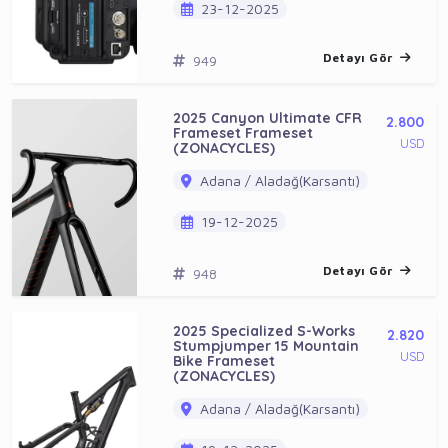
23-12-2025
Detayı Gör
949
2025 Canyon Ultimate CFR
2.800
Frameset Frameset
USD
(ZONACYCLES)
Adana / Aladağ(Karsantı)
19-12-2025
Detayı Gör
948
2025 Specialized S-Works
2.820
Stumpjumper 15 Mountain
USD
Bike Frameset
(ZONACYCLES)
Adana / Aladağ(Karsantı)