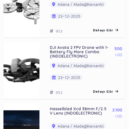
Adana / Aladağ(Karsantı)
23-12-2025
Detayı Gör
953
DJI Avata 2 FPV Drone with 1-
500
Battery Fly More Combo
USD
(INDOELECTRONIC)
Adana / Aladağ(Karsantı)
23-12-2025
Detayı Gör
952
Hasselblad Xcd 38mm F/2.5
2.100
V Lens (INDOELECTRONIC)
USD
Adana / Aladağ(Karsantı)