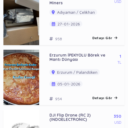
USD
Miners
Adıyaman / Çelikhan
27-01-2026
Detayı Gör
958
Erzurum İPEKYOLU Börek ve
1
Mantı Dünyası
TL
Erzurum / Palandöken
05-01-2026
Detayı Gör
954
DJI Flip Drone (RC 2)
350
(INDOELECTRONIC)
USD