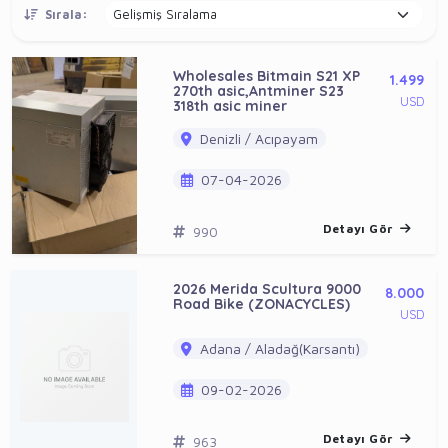
Sırala:
Wholesales Bitmain S21 XP
1.499
270th asic,Antminer S23
USD
318th asic miner
Denizli / Acıpayam
07-04-2026
Detayı Gör
990
2026 Merida Scultura 9000
8.000
Road Bike (ZONACYCLES)
USD
Adana / Aladağ(Karsantı)
09-02-2026
Detayı Gör
963