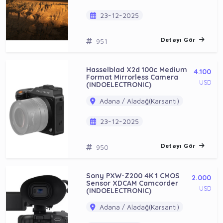
23-12-2025
Detayı Gör
951
Hasselblad X2d 100c Medium
4.100
Format Mirrorless Camera
USD
(INDOELECTRONIC)
Adana / Aladağ(Karsantı)
23-12-2025
Detayı Gör
950
Sony PXW-Z200 4K 1 CMOS
2.000
Sensor XDCAM Camcorder
USD
(INDOELECTRONIC)
Adana / Aladağ(Karsantı)