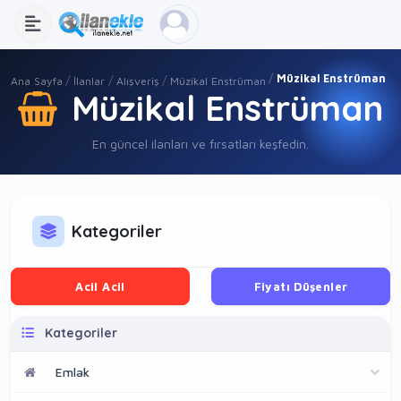
Müzikal Enstrüman
Ana Sayfa
İlanlar
Alışveriş
Müzikal Enstrüman
Müzikal Enstrüman
En güncel ilanları ve fırsatları keşfedin.
Kategoriler
Acil Acil
Fiyatı Düşenler
Kategoriler
Emlak