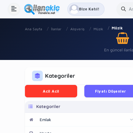
Bize Katıl!
Müzik
Ana Sayfa
İlanlar
Alışveriş
Müzik
En güncel ilanla
Kategoriler
Acil Acil
Fiyatı Düşenler
Kategoriler
Emlak