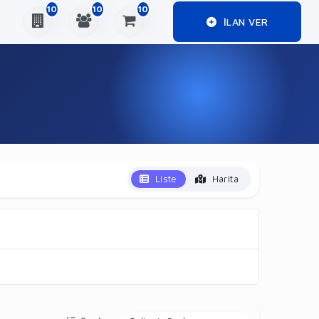
10
10
10
ILAN VER
Liste
Harita