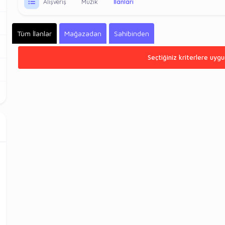
Alışveriş
Müzik
İlanları
Tüm İlanlar
Mağazadan
Sahibinden
Seçtiğiniz kriterlere uygu