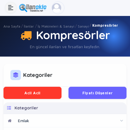
Kompresörler
Ana Sayfa
İlanlar
İş Makineleri & Sanayi
Sanayi
Kompresörler
En güncel ilanları ve fırsatları keşfedin.
Kategoriler
Acil Acil
Fiyatı Düşenler
Kategoriler
Emlak