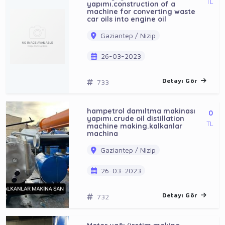
TL
yapımı.construction of a
machine for converting waste
car oils into engine oil
Gaziantep / Nizip
26-03-2023
Detayı Gör
733
hampetrol damıltma makinası
0
yapımı.crude oil distillation
TL
machine making.kalkanlar
machina
Gaziantep / Nizip
26-03-2023
Detayı Gör
732