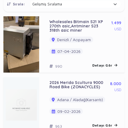
Sırala:
Wholesales Bitmain S21 XP
1.499
270th asic,Antminer S23
USD
318th asic miner
Denizli / Acıpayam
07-04-2026
Detayı Gör
990
2026 Merida Scultura 9000
8.000
Road Bike (ZONACYCLES)
USD
Adana / Aladağ(Karsantı)
09-02-2026
Detayı Gör
963