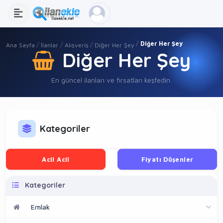
Diğer Her Şey
Ana Sayfa
İlanlar
Alışveriş
Diğer Her Şey
Diğer Her Şey
En güncel ilanları ve fırsatları keşfedin.
Kategoriler
Acil Acil
Fiyatı Düşenler
Kategoriler
Emlak