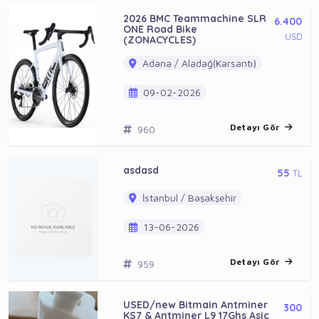
2026 BMC Teammachine SLR
6.400
ONE Road Bike
USD
(ZONACYCLES)
Adana / Aladağ(Karsantı)
09-02-2026
Detayı Gör
960
asdasd
55
TL
İstanbul / Başakşehir
13-06-2026
Detayı Gör
959
USED/new Bitmain Antminer
300
KS7 & Antminer L9 17Ghs Asic