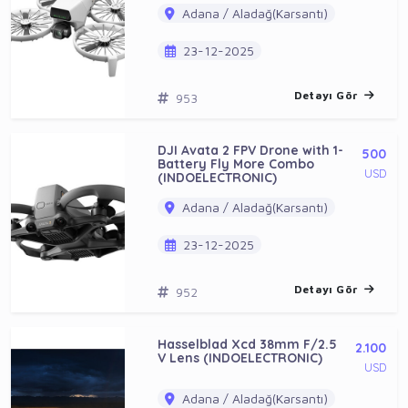
Adana / Aladağ(Karsantı)
23-12-2025
Detayı Gör
953
DJI Avata 2 FPV Drone with 1-
500
Battery Fly More Combo
USD
(INDOELECTRONIC)
Adana / Aladağ(Karsantı)
23-12-2025
Detayı Gör
952
Hasselblad Xcd 38mm F/2.5
2.100
V Lens (INDOELECTRONIC)
USD
Adana / Aladağ(Karsantı)