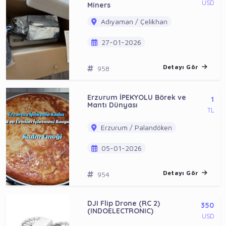
USD
Miners
Adıyaman / Çelikhan
27-01-2026
Detayı Gör
958
Erzurum İPEKYOLU Börek ve
1
Mantı Dünyası
TL
Erzurum / Palandöken
05-01-2026
Detayı Gör
954
DJI Flip Drone (RC 2)
350
(INDOELECTRONIC)
USD