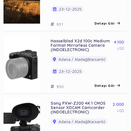
23-12-2025
Detayı Gör
951
Hasselblad X2d 100c Medium
4.100
Format Mirrorless Camera
USD
(INDOELECTRONIC)
Adana / Aladağ(Karsantı)
23-12-2025
Detayı Gör
950
Sony PXW-Z200 4K 1 CMOS
2.000
Sensor XDCAM Camcorder
USD
(INDOELECTRONIC)
Adana / Aladağ(Karsantı)