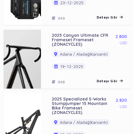
23-12-2025
Detayı Gör
949
2025 Canyon Ultimate CFR
2.800
Frameset Frameset
USD
(ZONACYCLES)
Adana / Aladağ(Karsantı)
19-12-2025
Detayı Gör
948
2025 Specialized S-Works
2.820
Stumpjumper 15 Mountain
USD
Bike Frameset
(ZONACYCLES)
Adana / Aladağ(Karsantı)