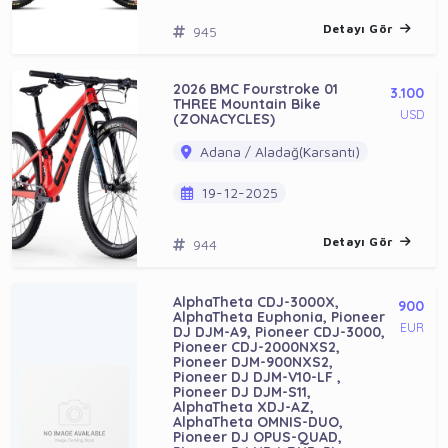
Detayı Gör
945
2026 BMC Fourstroke 01
3.100
THREE Mountain Bike
USD
(ZONACYCLES)
Adana / Aladağ(Karsantı)
19-12-2025
Detayı Gör
944
AlphaTheta CDJ-3000X,
900
AlphaTheta Euphonia, Pioneer
EUR
DJ DJM-A9, Pioneer CDJ-3000,
Pioneer CDJ-2000NXS2,
Pioneer DJM-900NXS2,
Pioneer DJ DJM-V10-LF ,
Pioneer DJ DJM-S11,
AlphaTheta XDJ-AZ,
AlphaTheta OMNIS-DUO,
Pioneer DJ OPUS-QUAD,