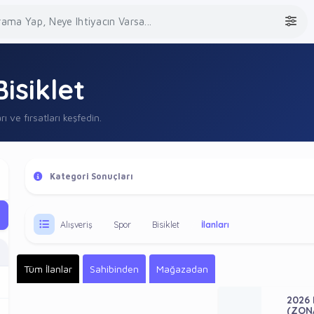
Bisiklet
rı ve fırsatları keşfedin.
Kategori Sonuçları
Alışveriş
Spor
Bisiklet
İlanları
Tüm İlanlar
Sahibinden
Mağazadan
2026 
(ZON