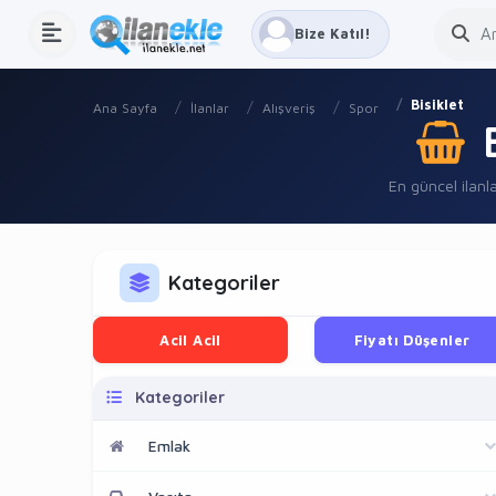
Bize Katıl!
Bisiklet
Ana Sayfa
İlanlar
Alışveriş
Spor
En güncel ilanla
Kategoriler
Acil Acil
Fiyatı Düşenler
Kategoriler
Emlak