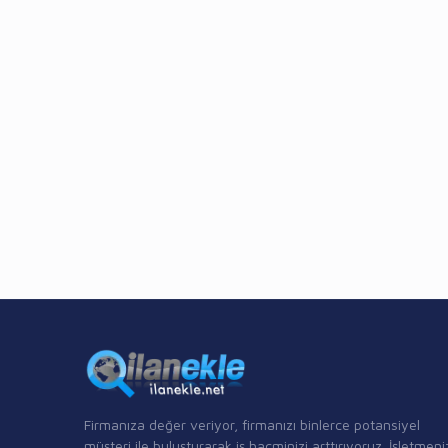
Firmanıza değer veriyor, firmanızı binlerce potansiyel
müşteri ile buluşturarak iş hacminizi arttırıyoruz. İşletmeni