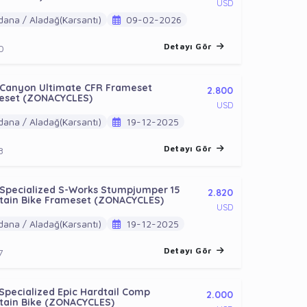
USD
ana / Aladağ(Karsantı)
09-02-2026
Detayı Gör
0
 Canyon Ultimate CFR Frameset
2.800
eset (ZONACYCLES)
USD
ana / Aladağ(Karsantı)
19-12-2025
Detayı Gör
8
 Specialized S-Works Stumpjumper 15
2.820
tain Bike Frameset (ZONACYCLES)
USD
ana / Aladağ(Karsantı)
19-12-2025
Detayı Gör
7
Specialized Epic Hardtail Comp
2.000
tain Bike (ZONACYCLES)