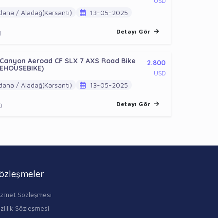
USD
ana / Aladağ(Karsantı)
13-05-2025
Detayı Gör
1
 Canyon Aeroad CF SLX 7 AXS Road Bike
2.800
EHOUSEBIKE)
USD
ana / Aladağ(Karsantı)
13-05-2025
Detayı Gör
0
özleşmeler
izmet Sözleşmesi
zlilik Sözleşmesi