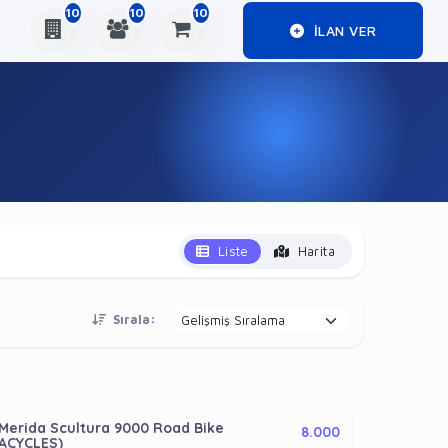
10
10
10
ILAN VER
Liste
Harita
Sırala:
Merida Scultura 9000 Road Bike
8.000
ACYCLES)