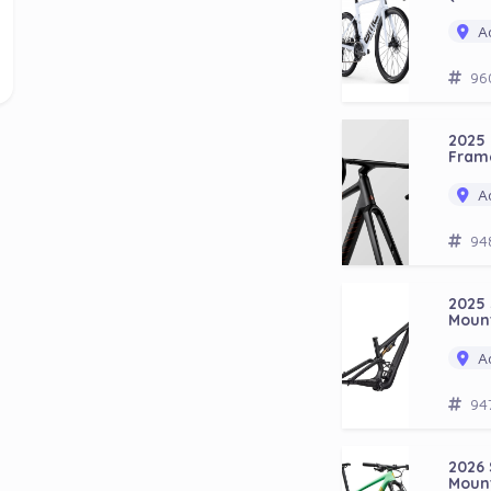
Ad
96
2025
Fram
Ad
94
2025
Moun
Ad
94
2026 
Moun