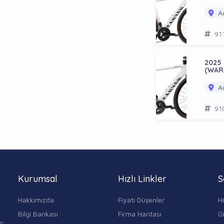
Ad
91
2025
(WAR
Ad
91
Kurumsal
Hızlı Linkler
S
Hakkımızda
Fiyatı Düşenler
H
Bilgi Bankası
Firma Haritası
Gi
zi