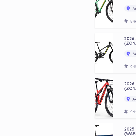
Ad
94
2026
(ZON
Ad
94
2026 
(ZON
Ad
94
2025
(WAR