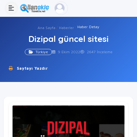
Haber Detay
Ana Sayfa
Haberler
Dizipal güncel sitesi
Türkiye
9 Ekim 2022
2647 İnceleme
Sayfayı Yazdır