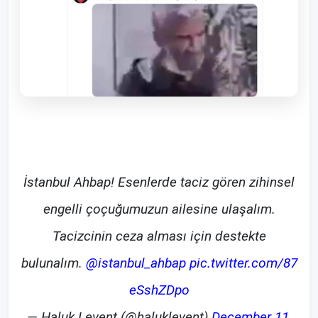
İstanbul Ahbap! Esenlerde taciz gören zihinsel
engelli çoçuğumuzun ailesine ulaşalım.
Tacizcinin ceza alması için destekte
bulunalım.
@istanbul_ahbap
pic.twitter.com/87
eSshZDpo
— Haluk Levent (@haluklevent)
December 11,