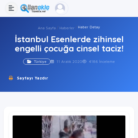
Haber Detay
Ana Sayfa
Haberler
İstanbul Esenlerde zihinsel
engelli çocuğa cinsel taciz!
Türkiye
11 Aralık 2020
4186 İnceleme
Sayfayı Yazdır