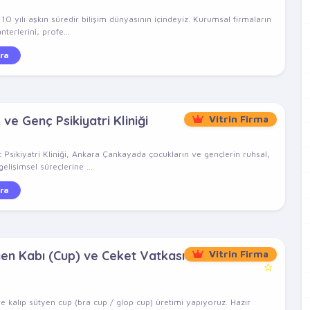
 yılı aşkın süredir bilişim dünyasının içindeyiz. Kurumsal firmaların
nterlerini, profe...
ra
e Genç Psikiyatri Kliniği
Vitrin Firma
ikiyatri Kliniği, Ankara Çankayada çocukların ve gençlerin ruhsal,
elişimsel süreçlerine ...
ra
yen Kabı (Cup) ve Ceket Vatkası
Vitrin Firma
e kalıp sütyen cup (bra cup / glop cup) üretimi yapıyoruz. Hazır