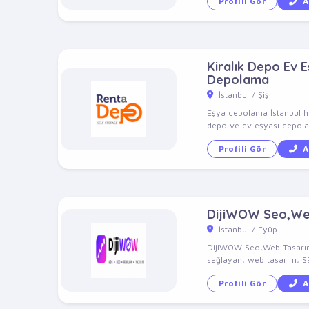
Profili Gör
A
Kiralık Depo Ev 
Depolama
İstanbul / Şişli
Eşya depolama İstanbul hi
depo ve ev eşyası depolam
Profili Gör
A
DijiWOW Seo,Web
İstanbul / Eyüp
DijiWOW Seo,Web Tasarım
sağlayan, web tasarım, SEO
Profili Gör
A