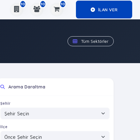
10
10
10
ILAN VER
Tüm Sektörler
Arama Daraltma
Şehir
İlçe