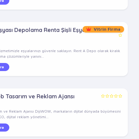
ra
Eşyası Depolama Renta Şişli Eşya
Vitrin Firma
zmetimizle eşyalarınızı güvenle saklayın. Rent A Depo olarak kiralık
a çözümleriyle yanını...
ra
 Tasarım ve Reklam Ajansı
 ve Reklam Ajansı DijiWOW, markaların dijital dünyada büyümesini
, dijital reklam yönetimi...
ra