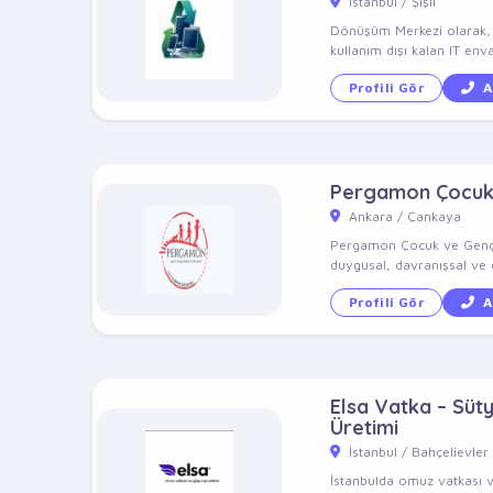
İstanbul / Şişli
Dönüşüm Merkezi olarak, 10
kullanım dışı kalan IT enva
Profili Gör
A
Pergamon Çocuk v
Ankara / Çankaya
Pergamon Çocuk ve Genç Ps
duygusal, davranışsal ve g
Profili Gör
A
Elsa Vatka – Süt
Üretimi
İstanbul / Bahçelievler
İstanbulda omuz vatkası v