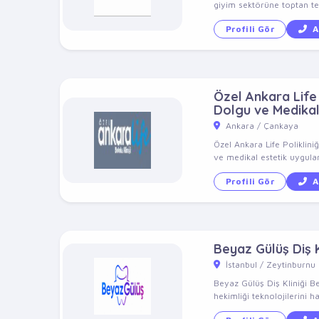
giyim sektörüne toptan ted
Profili Gör
A
Özel Ankara Life P
Dolgu ve Medikal
Ankara / Çankaya
Özel Ankara Life Poliklini
ve medikal estetik uygulam
Profili Gör
A
Beyaz Gülüş Diş K
İstanbul / Zeytinburnu
Beyaz Gülüş Diş Kliniği B
hekimliği teknolojilerini ha