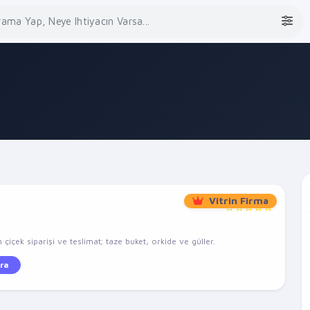
Vitrin Firma
çiçek siparişi ve teslimat; taze buket, orkide ve güller.
ra