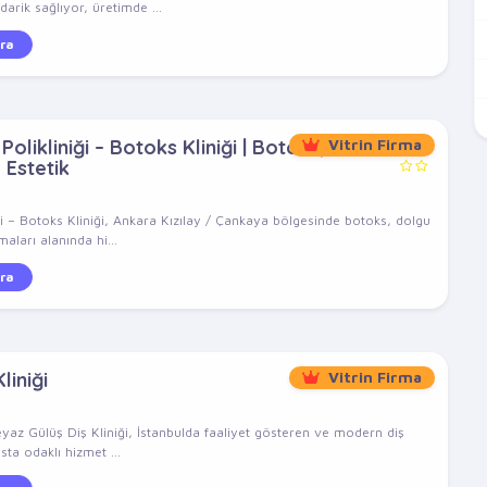
arik sağlıyor, üretimde ...
ra
olikliniği – Botoks Kliniği | Botoks,
Vitrin Firma
 Estetik
ği – Botoks Kliniği, Ankara Kızılay / Çankaya bölgesinde botoks, dolgu
aları alanında hi...
ra
liniği
Vitrin Firma
eyaz Gülüş Diş Kliniği, İstanbulda faaliyet gösteren ve modern diş
sta odaklı hizmet ...