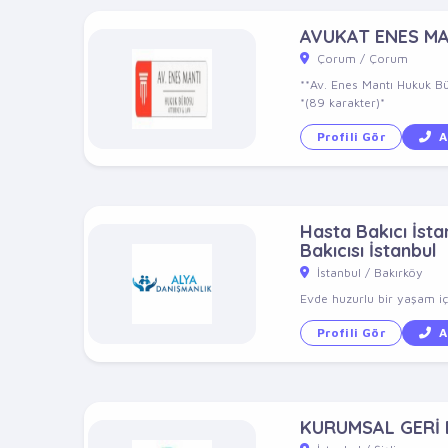
AVUKAT ENES M
Çorum / Çorum
**Av. Enes Mantı Hukuk Bü
*(89 karakter)*
Profili Gör
A
Hasta Bakıcı İstan
Bakıcısı İstanbul
İstanbul / Bakırköy
Evde huzurlu bir yaşam içi
Profili Gör
A
KURUMSAL GERİ