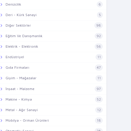
Denizcilik
6
Deri - Kürk Sanayi
5
Diğer Sektörler
98
Eğitim Ve Danışmanlık
92
Elektrik - Elektronik
56
Endüstriyel
11
Gıda Firmaları
47
Giyim - Mağazalar
11
İnşaat - Malzeme
97
Makine - Kimya
52
Metal - Ağır Sanayi
12
Mobilya - Orman Ürünleri
18
Otomotiv Sanayi
28