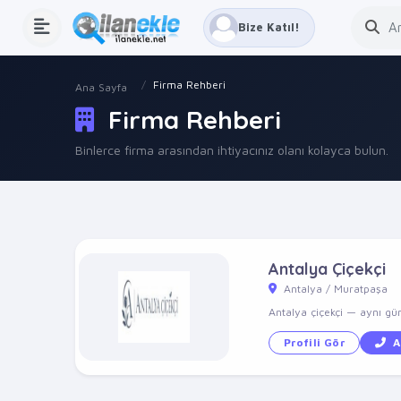
Bize Katıl!
Firma Rehberi
Ana Sayfa
Firma Rehberi
Binlerce firma arasından ihtiyacınız olanı kolayca bulun.
Antalya Çiçekçi
Antalya / Muratpaşa
Antalya çiçekçi — aynı gün 
Profili Gör
A