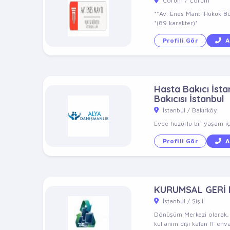
Çorum / Çorum
**Av. Enes Mantı Hukuk Bü
*(89 karakter)*
Profili Gör
A
Hasta Bakıcı İstan
Bakıcısı İstanbul
İstanbul / Bakırköy
Evde huzurlu bir yaşam içi
Profili Gör
A
KURUMSAL GERİ
İstanbul / Şişli
Dönüşüm Merkezi olarak, 10
kullanım dışı kalan IT enva