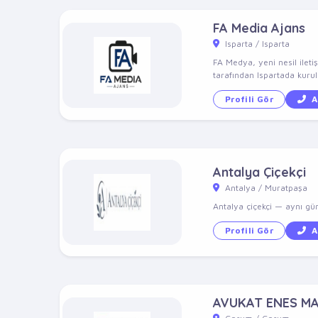
FA Media Ajans
Isparta / Isparta
FA Medya, yeni nesil ileti
tarafından Ispartada kuru
Profili Gör
A
Antalya Çiçekçi
Antalya / Muratpaşa
Antalya çiçekçi — aynı gün 
Profili Gör
A
AVUKAT ENES M