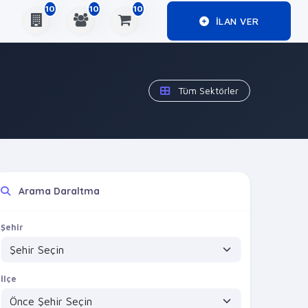
10
10
10
ILAN VER
Tüm Sektörler
Arama Daraltma
Şehir
İlçe