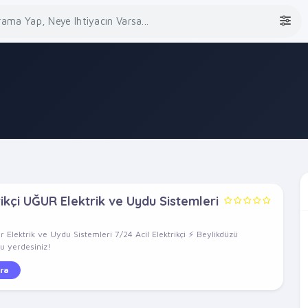
ikçi UĞUR Elektrik ve Uydu Sistemleri
ur Elektrik ve Uydu Sistemleri 7/24 Acil Elektrikçi ⚡ Beylikdüzü
ru yerdesiniz!
ra