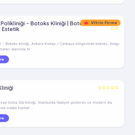
olikliniği – Botoks Kliniği | Botoks,
Vitrin Firma
 Estetik
ği – Botoks Kliniği, Ankara Kızılay / Çankaya bölgesinde botoks, dolgu
aları alanında hi...
ra
liniği
eyaz Gülüş Diş Kliniği, İstanbulda faaliyet gösteren ve modern diş
sta odaklı hizmet ...
ra