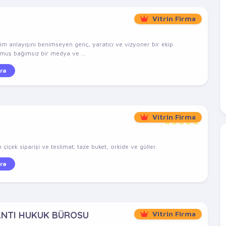
Vitrin Firma
şim anlayışını benimseyen genç, yaratıcı ve vizyoner bir ekip
lmuş bağımsız bir medya ve ...
ra
Vitrin Firma
çiçek siparişi ve teslimat; taze buket, orkide ve güller.
ra
ANTI HUKUK BÜROSU
Vitrin Firma