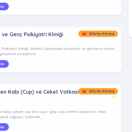
ra
e Genç Psikiyatri Kliniği
Vitrin Firma
ikiyatri Kliniği, Ankara Çankayada çocukların ve gençlerin ruhsal,
elişimsel süreçlerine ...
ra
yen Kabı (Cup) ve Ceket Vatkası
Vitrin Firma
e kalıp sütyen cup (bra cup / glop cup) üretimi yapıyoruz. Hazır
arik sağlıyor, üretimde ...
ra