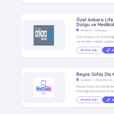
Özel Ankara Life P
Dolgu ve Medikal
Ankara / Çankaya
Özel Ankara Life Poliklini
ve medikal estetik uygulam
Profili Gör
A
Beyaz Gülüş Diş K
İstanbul / Zeytinburnu
Beyaz Gülüş Diş Kliniği B
hekimliği teknolojilerini ha
Profili Gör
A