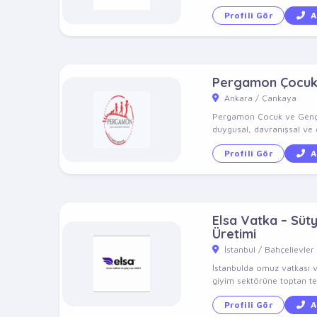
Profili Gör
A
Pergamon Çocuk v
Ankara / Çankaya
Pergamon Çocuk ve Genç Ps
duygusal, davranışsal ve g
Profili Gör
A
Elsa Vatka – Süt
Üretimi
İstanbul / Bahçelievler
İstanbulda omuz vatkası v
giyim sektörüne toptan ted
Profili Gör
A