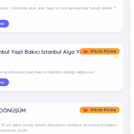
rosu: Çorumda ceza, aile, tapu ve icra davalarında hukuki destek.**
ra
bul Yaşlı Bakıcı İstanbul Alya Yaşlı
Vitrin Firma
n profesyonel yaşlı bakıcısı İstanbul desteği sağlıyoruz.
ra
 DÖNÜŞÜM
Vitrin Firma
 yılı aşkın süredir bilişim dünyasının içindeyiz. Kurumsal firmaların
nterlerini, profe...