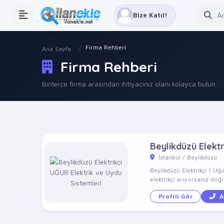
Bize Katıl!
Firma Rehberi
Ana Sayfa
Firma Rehberi
Binlerce firma arasından ihtiyacınız olanı kolayca bulun.
Beylikdüzü Elektr
İstanbul / Beylikdüzü
Beylikdüzü Elektrikçi | Uğ
elektrikçi arıyorsanız doğ
Profili Gör
A