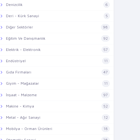
Denizcilik
6
Deri - Kürk Sanayi
5
Diğer Sektörler
98
Eğitim Ve Danışmanlık
92
Elektrik - Elektronik
57
Endüstriyel
11
Gıda Firmaları
47
Giyim - Mağazalar
11
İnşaat - Malzeme
97
Makine - Kimya
52
Metal - Ağır Sanayi
12
Mobilya - Orman Ürünleri
18
Otomotiv Sanayi
28