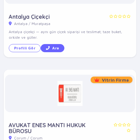
Antalya Çiçekçi
Antalya / Muratpaşa
Antalya çiçekçi — aynı gün çiçek siparişi ve teslimat; taze buket,
orkide ve güller.
Profili Gör
Ara
Vitrin Firma
AVUKAT ENES MANTI HUKUK
BÜROSU
Çorum / Çorum