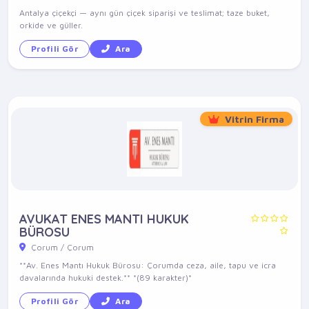
Antalya çiçekçi — aynı gün çiçek siparişi ve teslimat; taze buket,
orkide ve güller.
Profili Gör
Ara
Vitrin Firma
AVUKAT ENES MANTI HUKUK
BÜROSU
Çorum / Çorum
**Av. Enes Mantı Hukuk Bürosu: Çorumda ceza, aile, tapu ve icra
davalarında hukuki destek.** *(89 karakter)*
Profili Gör
Ara