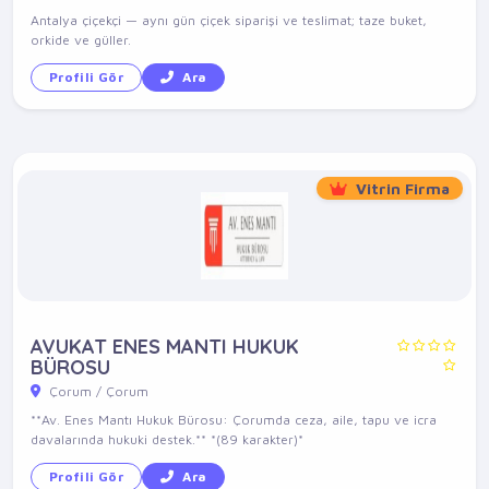
Antalya çiçekçi — aynı gün çiçek siparişi ve teslimat; taze buket,
orkide ve güller.
Profili Gör
Ara
Vitrin Firma
AVUKAT ENES MANTI HUKUK
BÜROSU
Çorum / Çorum
**Av. Enes Mantı Hukuk Bürosu: Çorumda ceza, aile, tapu ve icra
davalarında hukuki destek.** *(89 karakter)*
Profili Gör
Ara