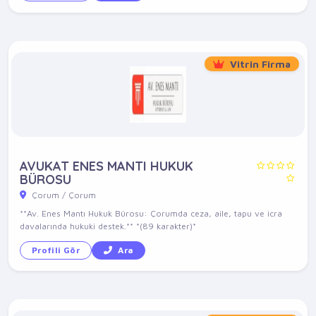
Vitrin Firma
AVUKAT ENES MANTI HUKUK
BÜROSU
Çorum / Çorum
**Av. Enes Mantı Hukuk Bürosu: Çorumda ceza, aile, tapu ve icra
davalarında hukuki destek.** *(89 karakter)*
Profili Gör
Ara