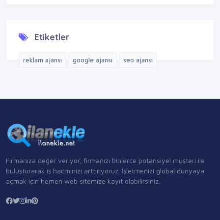
Etiketler
reklam ajansı
google ajansı
seo ajansı
Firmanıza değer veriyor, firmanızı binlerce potansiyel müşteri ile
buluşturarak iş hacminizi arttırıyoruz. İşletmenizi global dünyaya
açmak için hemen web sitemize kayıt olabilirsiniz.