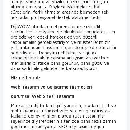
medya yönetimi ve yazılım çözümlerini tek çatı
altında sunuyoruz. Böylece işletmeler dijital
süreçlerini farklı firmalar arasında bölmeden tek
noktadan profesyonel destek alabilmektedir.
DijiWOW olarak temel prensibimiz; şeffaflık,
sürdürülebilir büyüme ve ölçülebilir sonuçlardır. Her
projede veri odaklı hareket ediyor, düzenli
raporlamalar gerçekleştiriyor ve müşterilerimizin
yatırımlarından maksimum geri dönüş elde etmesini
hedefliyoruz. Deneyimli ekibimiz ve güncel
teknolojilere hakim çalışma anlayışımız sayesinde
markaların dijitalde daha görünür, daha güçlü ve
daha kârlı hale gelmelerine katkı sağlıyoruz.
Hizmetlerimiz
Web Tasarım ve Geliştirme Hizmetleri
Kurumsal Web Sitesi Tasarımı
Markanızın dijital kimliğini yansıtan, modern, hızlı ve
mobil uyumlu kurumsal web siteleri geliştiriyoruz.
Kullanıcı deneyimini ön planda tutan tasarımlar
sayesinde ziyaretçilerin sitenizde daha fazla zaman
geçirmesini sağlıyoruz. SEO altyapısına uygun