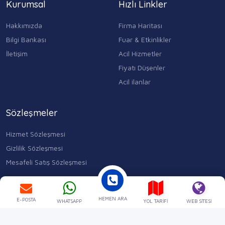
Kurumsal
Hızlı Linkler
Hakkımızda
Firma Haritası
Bilgi Bankası
Fuar & Etkinlikler
İletişim
Acil Hizmetler
Fiyatı Düşenler
Acil ilanlar
Sözleşmeler
Hizmet Sözleşmesi
Gizlilik Sözleşmesi
Mesafeli Satış Sözleşmesi
Kocasinan Merkez, Mahmutbey Cd. No:353 D:1, 34400 Bahçelievler/
İstanbul
HEMEN ARA
0543 315 17 84
E-POSTA
WHATSAPP
YOL TARIFI
WEB SITESI