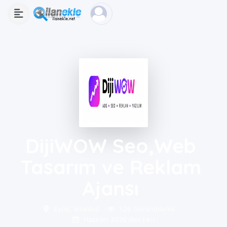
DijiWOW Seo,Web
Tasarım ve Reklam
Ajansı
Eyüp, İstanbul
526 Görüntüleme
Haziran 2026'den beri