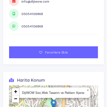
info@dijiwow.com
05054106868
05054106868
Favorilere Ekle
Harita Konum
×
+
DijiWOW Seo,Web Tasarım ve Reklam Ajansı
−