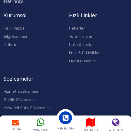
Kurumsal
Hızlı Linkler
Hakkımızda
Haberler
Bilgi Bankası
Tüm firmalar
İletişim
Ürün & İlanlar
Fuar & Etkinlikler
Fiyatı Düşenler
Sözleşmeler
Hizmet Sözleşmesi
Gizlilik Sözleşmesi
Mesafeli Satış Sözleşmesi
Kocasinan Merkez, Mahmutbey Cd. No:353 D:1, 34400 Bahçelievler/
İstanbul
HEMEN ARA
0543 315 17 84
E-POSTA
WHATSAPP
YOL TARIFI
WEB SITESI