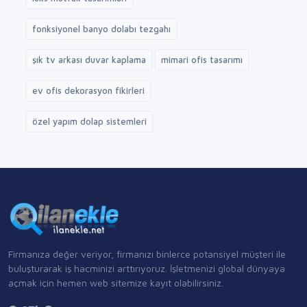
fonksiyonel banyo dolabı tezgahı
şık tv arkası duvar kaplama
mimari ofis tasarımı
ev ofis dekorasyon fikirleri
özel yapım dolap sistemleri
Firmanıza değer veriyor, firmanızı binlerce potansiyel müşteri ile
buluşturarak iş hacminizi arttırıyoruz. İşletmenizi global dünyaya
açmak için hemen web sitemize kayıt olabilirsiniz.