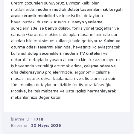
üretim çözümleri sunuyoruz. Evinizin kalbi olan
mutfaklarda;
modern mutfak dolabı tasarımları
,
şık tezgah
arası seramik modelleri
ve ince işçilikli detaylarla
hayalinizdeki düzeni kuruyoruz.
Banyo yenileme
süreçlerinizde ise
banyo dolabı
, fonksiyonel tezgahlar ve
çamaşır-kurutma makinesi dolapları tasarımlarımızla dar
alanları bile maksimum kullanışlı hale getiriyoruz.
Salon ve
oturma odası tasarımı
alanında; hayatınızı kolaylaştıracak
kullanışlı
dolap seçenekleri
,
modern TV üniteleri
ve
dekoratif detaylarla yaşam alanınıza kimlik kazandırıyoruz.
İş hayatında verimliliği artırmak adına,
çalışma odası ve
ofis dekorasyonu
projelerimizde; ergonomik çalışma
masası, estetik duvar kaplamaları ve ofis alanınıza dair
tüm mobilya detaylarını titizlikle üretiyoruz. Köseoğlu
Mobilya, kaliteli malzeme ve usta işçiliği harmanlayarak
mekanlarınıza değer katar.
İşletme ID :
#718
Eklenme :
20 Mayıs 2026