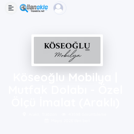
Köseoğlu Mobilya |
Mutfak Dolabı - Özel
Ölçü İmalat (Araklı)
Araklı, Trabzon
43598 Görüntüleme
Mayıs 2026'den beri