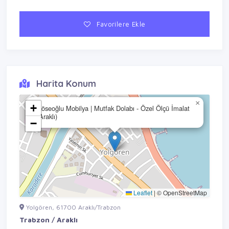
Favorilere Ekle
Harita Konum
×
+
Köseoğlu Mobilya | Mutfak Dolabı - Özel Ölçü İmalat
(Araklı)
−
Leaflet
|
© OpenStreetMap
Yolgören, 61700 Araklı/Trabzon
Trabzon / Araklı