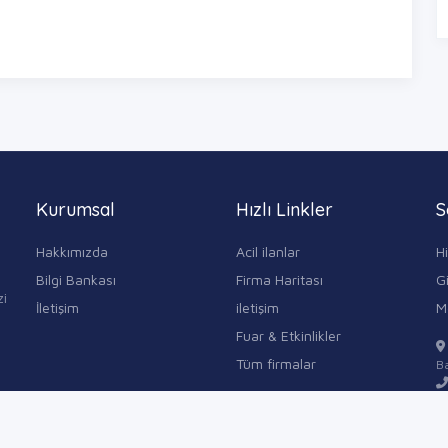
Kurumsal
Hızlı Linkler
S
Hakkımızda
Acil ilanlar
H
Bilgi Bankası
Firma Haritası
Gi
zi
İletişim
iletişim
M
Fuar & Etkinlikler
Tüm firmalar
Ba