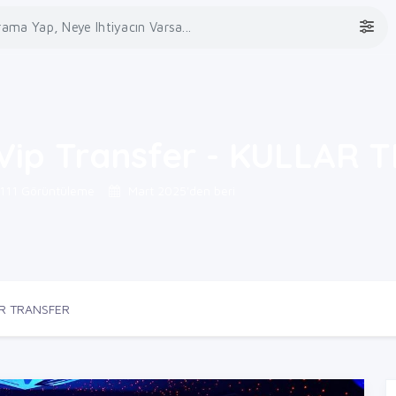
Vip Transfer - KULLAR
111 Görüntüleme
Mart 2025'den beri
LAR TRANSFER