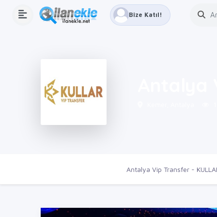
Bize Katıl!
Antalya 
Kemer, Antalya
1
Ana Sayfa
Firmalar
Antalya Vip Transfer - KUL