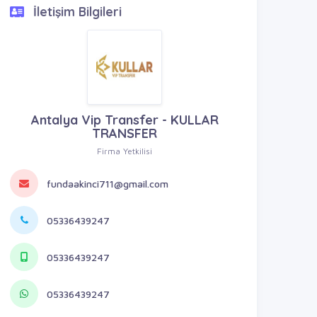
İletişim Bilgileri
Antalya Vip Transfer - KULLAR
TRANSFER
Firma Yetkilisi
fundaakinci711@gmail.com
05336439247
05336439247
05336439247