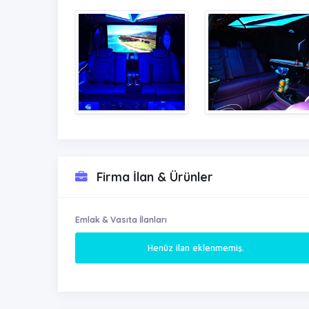
Firma İlan & Ürünler
Emlak & Vasıta İlanları
Henüz ilan eklenmemiş.