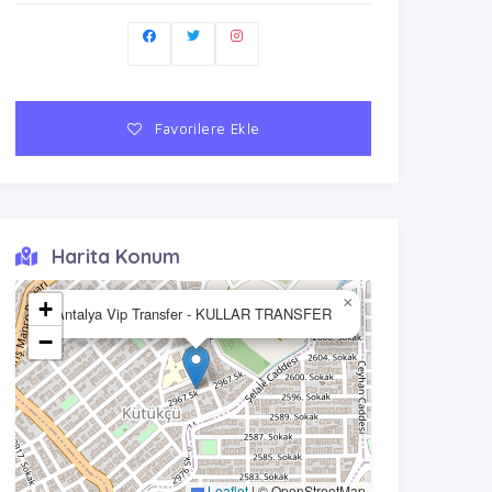
Favorilere Ekle
Harita Konum
×
+
Antalya Vip Transfer - KULLAR TRANSFER
−
Leaflet
|
© OpenStreetMap