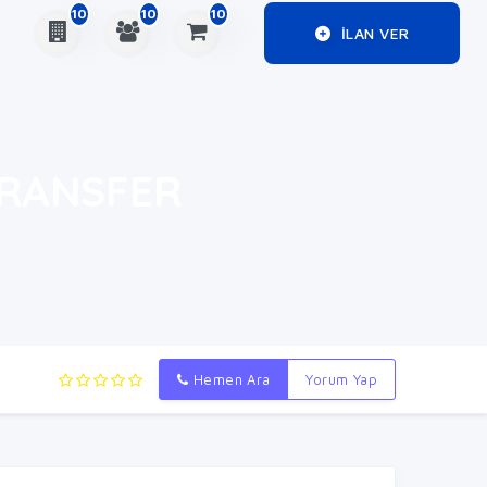
10
10
10
ILAN VER
 TRANSFER
Hemen Ara
Yorum Yap