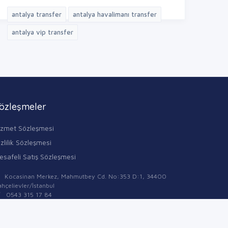
antalya transfer
antalya havalimanı transfer
antalya vip transfer
özleşmeler
izmet Sözleşmesi
zlilik Sözleşmesi
esafeli Satış Sözleşmesi
Kocasinan Merkez, Mahmutbey Cd. No:353 D:1, 34400
hçelievler/İstanbul
0543 315 17 84