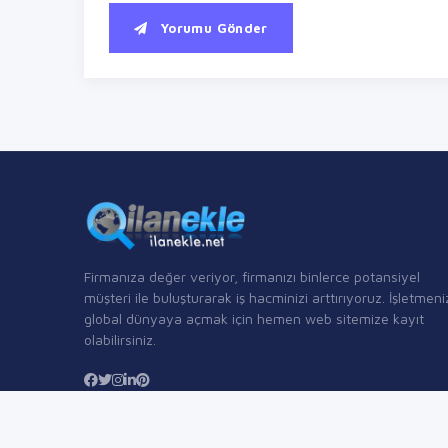
Yorumu Gönder
Firmanıza değer veriyor, firmanızı binlerce potansiyel
müşteri ile buluşturarak iş hacminizi arttırıyoruz. İşletmeni
global dünyaya açmak için hemen web sitemize kayıt
olabilirsiniz.