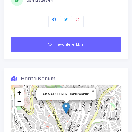
05412528544
Favorilere Ekle
Harita Konum
×
+
AK&AR Hukuk Danışmanlık
−