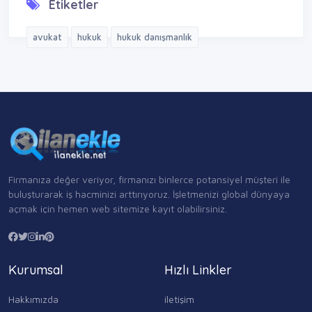
Etiketler
avukat
hukuk
hukuk danışmanlık
Firmanıza değer veriyor, firmanızı binlerce potansiyel müşteri ile
buluşturarak iş hacminizi arttırıyoruz. İşletmenizi global dünyaya
açmak için hemen web sitemize kayıt olabilirsiniz.
Kurumsal
Hızlı Linkler
Hakkımızda
iletişim