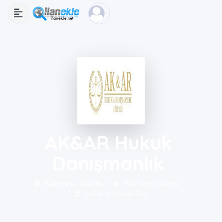
AK&AR Hukuk
Danışmanlık
Kağıthane, İstanbul
758 Görüntüleme
Şubat 2025'den beri