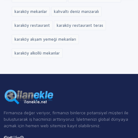
karaköy mekanlar
kahvaltı deniz manzaralı
karaköy restaurant
karaköy restaurant teras
karaköy akşam yemeği mekanları
karaköy alkollü mekanlar
Firmanıza değer veriyor, firmanızı binlerce potansiyel müşteri ile
buluşturarak iş hacminizi arttırıyoruz. İşletmenizi global dünyaya
açmak için hemen web sitemize kayıt olabilirsiniz.