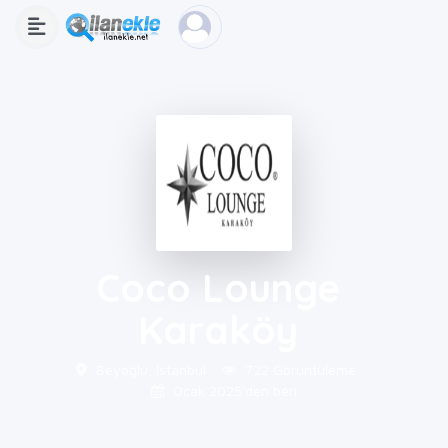
Coco Lounge
Karaköy
Beyoğlu, İstanbul
722 Görüntüleme
Ocak 2025'den beri