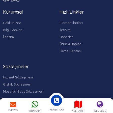
Kurumsal
Hızlı Linkler
Hakkımızda
Eleman ilanları
Bilgi Bankası
iletişim
İletişim
Haberler
Ürün & İlanlar
Firma Haritası
Sözleşmeler
Hizmet Sözleşmesi
Gizlilik Sözleşmesi
Mesafeli Satış Sözleşmesi
Kocasinan Merkez, Mahmutbey Cd. No:353 D:1, 34400 Bahçelievler/
İstanbul
HEMEN ARA
0543 315 17 84
E-POSTA
WHATSAPP
YOL TARIFI
WEB SITESI