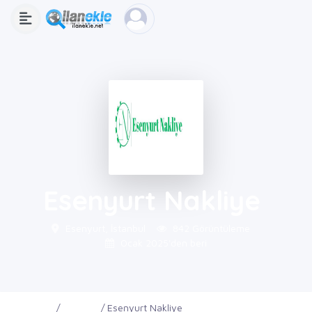
Esenyurt Nakliye
Esenyurt, İstanbul
842 Görüntüleme
Ocak 2025'den beri
Ana Sayfa
Firmalar
Esenyurt Nakliye