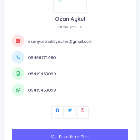
Ozan Aykul
Firma Yetkilisi
esenyurtnakliyeciler@gmail.com
05466171480
05419453099
05419453099
Favorilere Ekle