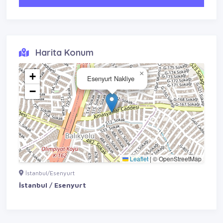
Harita Konum
×
+
Esenyurt Nakliye
−
Leaflet
|
© OpenStreetMap
İstanbul/Esenyurt
İstanbul / Esenyurt