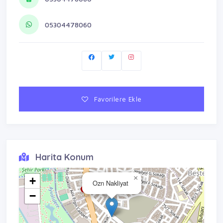
05304478060
Favorilere Ekle
Harita Konum
×
+
Ozn Nakliyat
−