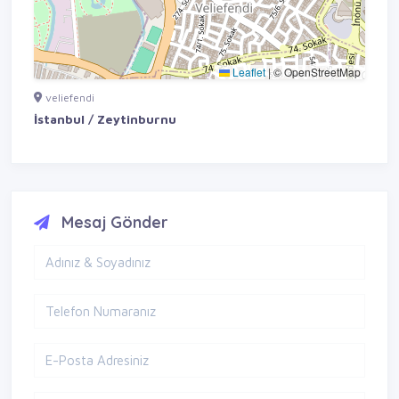
Leaflet
|
© OpenStreetMap
veliefendi
İstanbul / Zeytinburnu
Mesaj Gönder