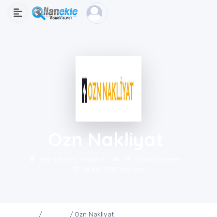
Ozn Nakliyat
Zeytinburnu, İstanbul
1418 Görüntüleme
Aralık 2024'den beri
Ana Sayfa
Firmalar
Ozn Nakliyat