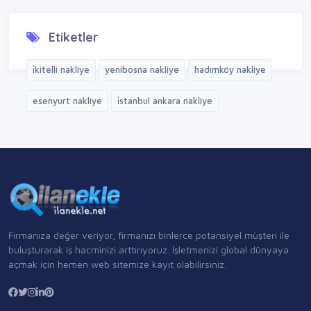
Etiketler
i̇kitelli nakliye
yenibosna nakliye
hadımköy nakliye
esenyurt nakliye
i̇stanbul ankara nakliye
Firmanıza değer veriyor, firmanızı binlerce potansiyel müşteri ile
buluşturarak iş hacminizi arttırıyoruz. İşletmenizi global dünyaya
açmak için hemen web sitemize kayıt olabilirsiniz.