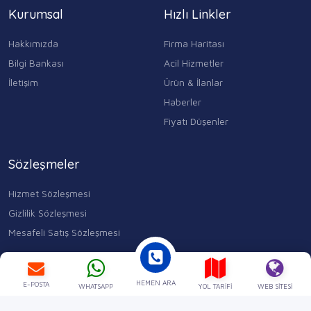
Kurumsal
Hızlı Linkler
Hakkımızda
Firma Haritası
Bilgi Bankası
Acil Hizmetler
İletişim
Ürün & İlanlar
Haberler
Fiyatı Düşenler
Sözleşmeler
Hizmet Sözleşmesi
Gizlilik Sözleşmesi
Mesafeli Satış Sözleşmesi
Kocasinan Merkez, Mahmutbey Cd. No:353 D:1, 34400 Bahçelievler/
İstanbul
HEMEN ARA
0543 315 17 84
E-POSTA
WHATSAPP
YOL TARIFI
WEB SITESI