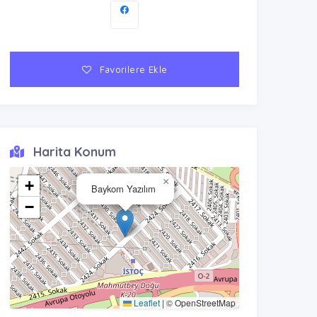
Favorilere Ekle
Harita Konum
×
+
Baykom Yazılım
−
Leaflet
|
© OpenStreetMap