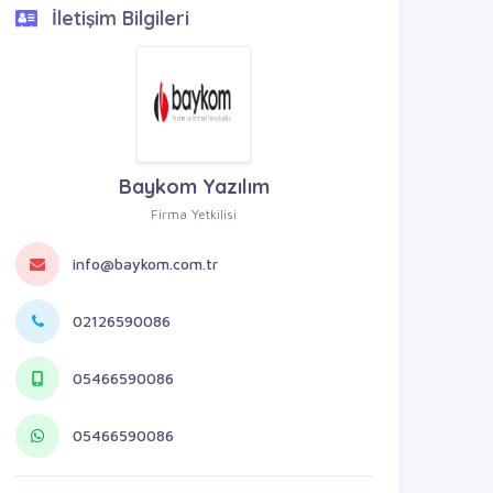
İletişim Bilgileri
Baykom Yazılım
Firma Yetkilisi
info@baykom.com.tr
02126590086
05466590086
05466590086