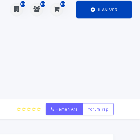
10
10
10
ILAN VER
Hemen Ara
Yorum Yap