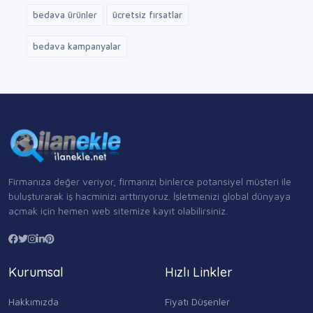
bedava ürünler
ücretsiz fırsatlar
bedava kampanyalar
Firmanıza değer veriyor, firmanızı binlerce potansiyel müşteri ile
buluşturarak iş hacminizi arttırıyoruz. İşletmenizi global dünyaya
açmak için hemen web sitemize kayıt olabilirsiniz.
Kurumsal
Hızlı Linkler
Hakkımızda
Fiyatı Düşenler