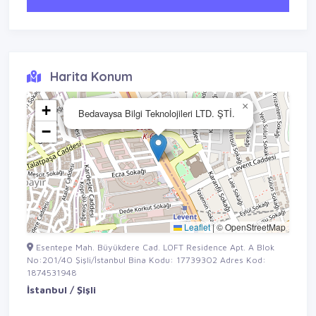
Harita Konum
×
+
Bedavaysa Bilgi Teknolojileri LTD. ŞTİ.
−
Leaflet
|
© OpenStreetMap
Esentepe Mah. Büyükdere Cad. LOFT Residence Apt. A Blok
No:201/40 Şişli/İstanbul Bina Kodu: 17739302 Adres Kod:
1874531948
İstanbul / Şişli