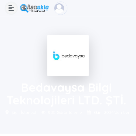
Bedavaysa Bilgi
Teknolojileri LTD. ŞTİ.
Şişli, İstanbul
908 Görüntüleme
Ekim 2024'den beri