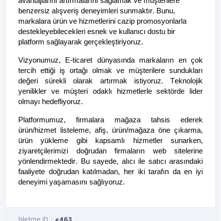
avantajlarını artırmalarını sağlamak ve müşterilere
benzersiz alışveriş deneyimleri sunmaktır. Bunu,
markalara ürün ve hizmetlerini cazip promosyonlarla
destekleyebilecekleri esnek ve kullanıcı dostu bir
platform sağlayarak gerçekleştiriyoruz.
Vizyonumuz, E-ticaret dünyasında markaların en çok
tercih ettiği iş ortağı olmak ve müşterilere sundukları
değeri sürekli olarak artırmak istiyoruz. Teknolojik
yenilikler ve müşteri odaklı hizmetlerle sektörde lider
olmayı hedefliyoruz.
Platformumuz, firmalara mağaza tahsis ederek
ürün/hizmet listeleme, afiş, ürün/mağaza öne çıkarma,
ürün yükleme gibi kapsamlı hizmetler sunarken,
ziyaretçilerimizi doğrudan firmaların web sitelerine
yönlendirmektedir. Bu sayede, alıcı ile satıcı arasındaki
faaliyete doğrudan katılmadan, her iki tarafın da en iyi
deneyimi yaşamasını sağlıyoruz.
İşletme ID :
#463