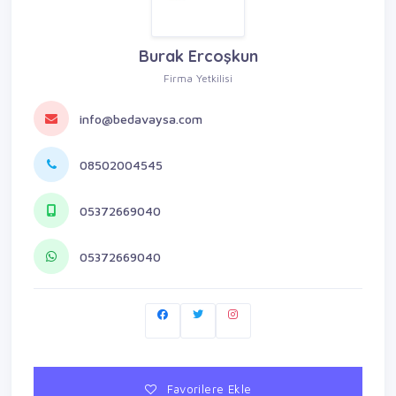
Burak Ercoşkun
Firma Yetkilisi
info@bedavaysa.com
08502004545
05372669040
05372669040
Favorilere Ekle