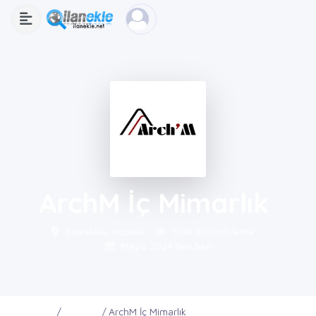
ArchM İç Mimarlık
Başiskele, Kocaeli
1196 Görüntüleme
Mayıs 2024'den beri
Ana Sayfa
Firmalar
ArchM İç Mimarlık