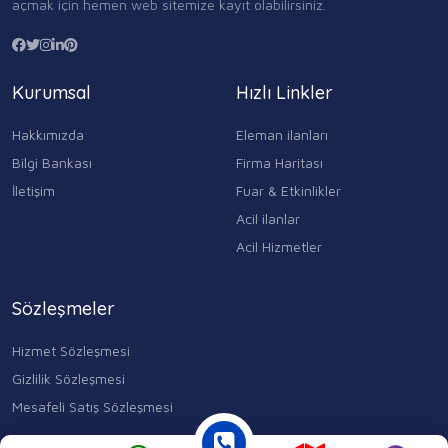
açmak için hemen web sitemize kayıt olabilirsiniz.
Kurumsal
Hızlı Linkler
Hakkımızda
Eleman ilanları
Bilgi Bankası
Firma Haritası
İletişim
Fuar & Etkinlikler
Acil ilanlar
Acil Hizmetler
Sözleşmeler
Hizmet Sözleşmesi
Gizlilik Sözleşmesi
Mesafeli Satış Sözleşmesi
Kocasinan Merkez, Mahmutbey Cd. No:353 D:1, 34400 Bahçelievler/