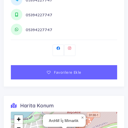
05394227747
05394227747
Favorilere Ekle
Harita Konum
×
+
ArchM İç Mimarlık
−