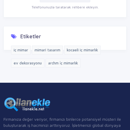
Telefonunuzla taratarak rehbere ekleyin.
Etiketler
iç mimar
mimari tasarım
kocaeli iç mimarlık
ev dekorasyonu
archm i̇ç mimarlık
Firmanıza değer veriyor, firmanızı binlerce potansiyel müşteri ile
buluşturarak iş hacminizi arttırıyoruz. İşletmenizi global dünyaya