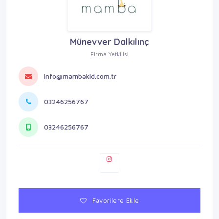
Münevver Dalkılınç
Firma Yetkilisi
info@mambakid.com.tr
03246256767
03246256767
Favorilere Ekle