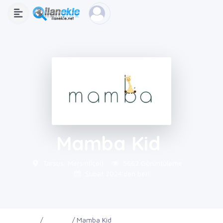
Mamba Kid
Tarsus, Mersin(İçel)
5662 Görüntüleme
Şubat 2024'den beri
Ana Sayfa
Firmalar
Mamba Kid