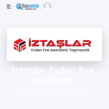
İztaşlar Evden Eve
Nakliyat
Altındağ, Ankara
5386 Görüntüleme
Şubat 2024'den beri