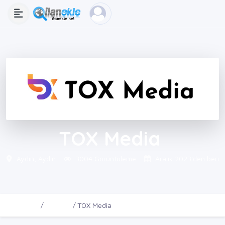
TOX Media
Aydın, Aydın
3004 Görüntüleme
Aralık 2023'den beri
Ana Sayfa
Firmalar
TOX Media