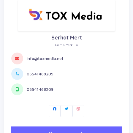
Serhat Mert
Firma Yetkilisi
info@toxmedia.net
05541468209
05541468209