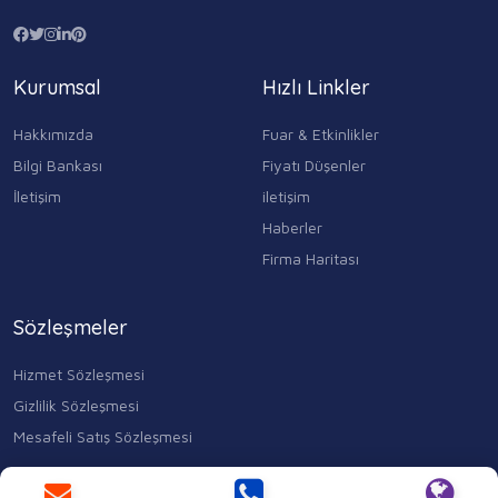
Kurumsal
Hızlı Linkler
Hakkımızda
Fuar & Etkinlikler
Bilgi Bankası
Fiyatı Düşenler
İletişim
iletişim
Haberler
Firma Haritası
Sözleşmeler
Hizmet Sözleşmesi
Gizlilik Sözleşmesi
Mesafeli Satış Sözleşmesi
Kocasinan Merkez, Mahmutbey Cd. No:353 D:1, 34400 Bahçelievler/