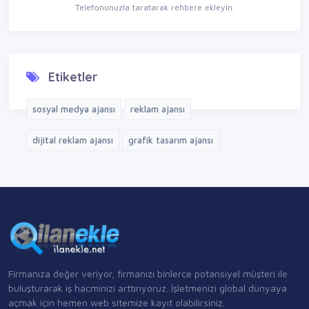
Telefonunuzla taratarak rehbere ekleyin.
Etiketler
sosyal medya ajansı
reklam ajansı
dijital reklam ajansı
grafik tasarım ajansı
Firmanıza değer veriyor, firmanızı binlerce potansiyel müşteri ile
buluşturarak iş hacminizi arttırıyoruz. İşletmenizi global dünyaya
açmak için hemen web sitemize kayıt olabilirsiniz.