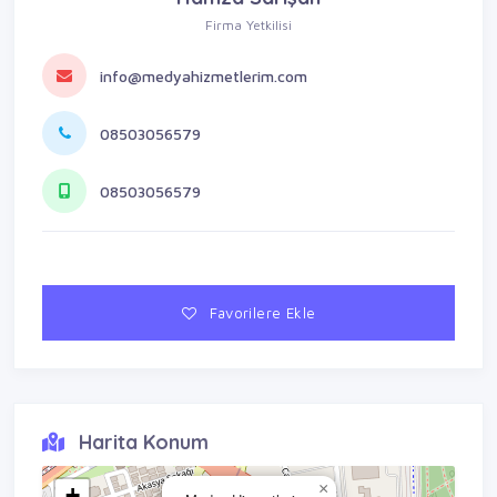
Firma Yetkilisi
info@medyahizmetlerim.com
08503056579
08503056579
Favorilere Ekle
Harita Konum
×
+