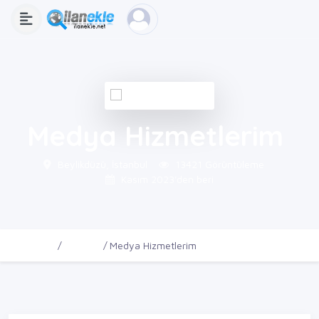
Medya Hizmetlerim
Beylikdüzü, İstanbul
13421 Görüntüleme
Kasım 2023'den beri
Ana Sayfa
Firmalar
Medya Hizmetlerim