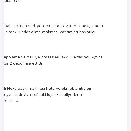
dülünü aldı.
 yapabilen 11 üniteli yeni bir rotogravür makinesi, 1 adet
 olarak 3 adet dilme makinesi yatırımları başlatıldı.
, depolama ve nakliye prosesleri BAK-3 e taşındı. Ayrıca
şında 2 depo inşa edildi.
enkli Flexo baskı makinesi hattı ve ekmek ambalajı
eye alındı. Avrupa’daki lojistik faaliyetlerini
zi kuruldu.