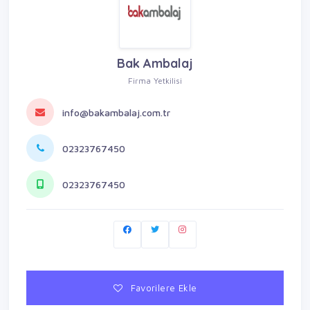
Bak Ambalaj
Firma Yetkilisi
info@bakambalaj.com.tr
02323767450
02323767450
Favorilere Ekle