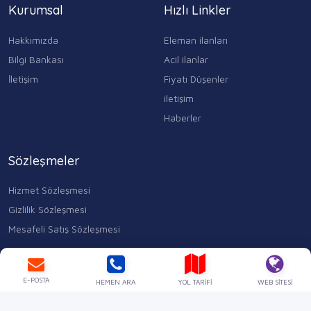
Kurumsal
Hızlı Linkler
Hakkımızda
Eleman ilanları
Bilgi Bankası
Acil ilanlar
İletişim
Fiyatı Düşenler
iletişim
Haberler
Sözleşmeler
Hizmet Sözleşmesi
Gizlilik Sözleşmesi
Mesafeli Satış Sözleşmesi
Kocasinan Merkez, Mahmutbey Cd. No:353 D:1, 34400 Bahçelievler/
İstanbul
0543 315 17 84
E-POSTA
HEMEN ARA
YOL TARIFI
WEB SITESI