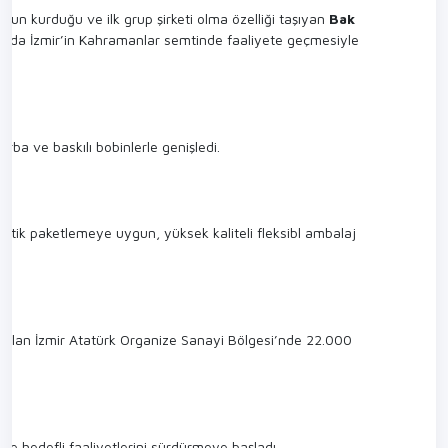
’nun kurduğu ve ilk grup şirketi olma özelliği taşıyan
Bak
yılında İzmir’in Kahramanlar semtinde faaliyete geçmesiyle
rba ve baskılı bobinlerle genişledi.
omatik paketlemeye uygun, yüksek kaliteli fleksibl ambalaj
 olan İzmir Atatürk Organize Sanayi Bölgesi’nde 22.000
e hedefli faaliyetlerini sürdürmeye başladı.