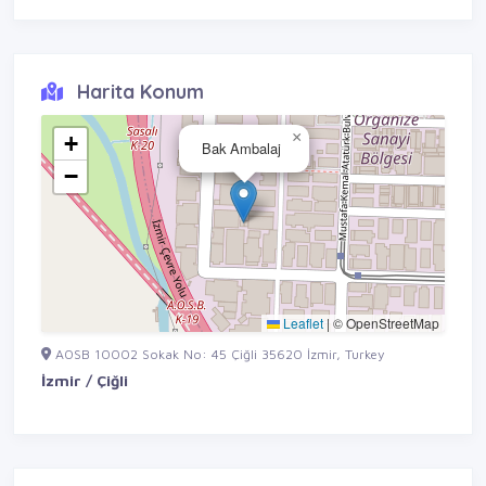
Harita Konum
×
+
Bak Ambalaj
−
Leaflet
|
© OpenStreetMap
AOSB 10002 Sokak No: 45 Çiğli 35620 İzmir, Turkey
İzmir / Çiğli