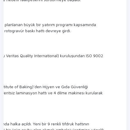
rak planlanan büyük bir yatırım programı kapsamında
nkli rotogravür baskı hattı devreye girdi.
au Veritas Quality International) kuruluşundan ISO 9002
nstitute of Baking)’den Hijyen ve Gıda Güvenliği
r solventsiz laminasyon hattı ve 4 dilme makinesı kurularak
da halka açıldı. Yeni bir 9 renkli tifdruk hattının
eni bir ürün grubu olan ekmek ambalajı üretimine yönelik