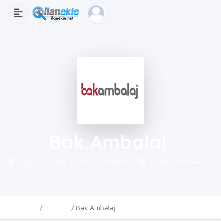
Bak Ambalaj
Çiğli, İzmir
17347 Görüntüleme
Aralık 2020'den beri
Ana Sayfa
Firmalar
Bak Ambalaj