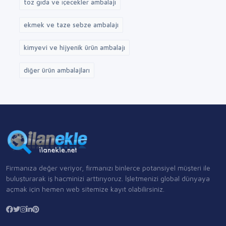
toz gıda ve i̇çecekler ambalajı
ekmek ve taze sebze ambalajı
kimyevi ve hijyenik ürün ambalajı
diğer ürün ambalajları
Firmanıza değer veriyor, firmanızı binlerce potansiyel müşteri ile
buluşturarak iş hacminizi arttırıyoruz. İşletmenizi global dünyaya
açmak için hemen web sitemize kayıt olabilirsiniz.