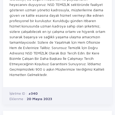
heyecanını duyuyoruz. NSD TEMİZLİK sektöründe faaliyet
gösteren uzman yönetici kadrosuyla, müşterilerine daima
güven ve kalite esasına dayalı hizmet vermeyi ilke edinen
profesyonel bir kuruluştur. Kurulduğu günden itibaren
hizmet konusunda uzman kadroya sahip olan şirketimiz;
sizlere çalışabilecek en iyi çalışma ortamı ve hijyenik ortam
sunarak başarıya ve sağlıklı yaşama ulaşma amacımızın
tamamlayıcısıdır. Sizlere de Yaşatmak İçin Hem Ofisinize
Hem de Evlerinize Talibiz. Sorunsuz Temizlik İçin Doğru
Adresiniz NSD TEMİZLİK Olarak Bizi Tercih Edin. Bir Kere
Bizimle Çalışan Bir Daha Başkası İle Çalışmayı Tercih
Etmeyeceğinin Koşulsuz Garantisini Sunuyoruz. İddiamız
Geçmişimizdeki 900 ü aşkın Müşterimize Verdiğimiz Kaliteli
Hizmetten Gelmektedir.
İşletme ID :
#340
Eklenme :
20 Mayıs 2023