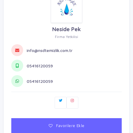
Neside Pek
Firma Yetkilisi
info@nsdtemizlik.com.tr
05416120059
05416120059
Favorilere Ekle