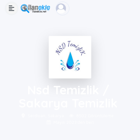
Nsd Temizlik /
Sakarya Temizlik
Serdivan, Sakarya
8502 Görüntüleme
Mayıs 2023'den beri