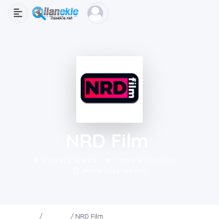
NRD Film
Çankaya, Ankara
13999 Görüntüleme
Mayıs 2023'den beri
Ana Sayfa
Firmalar
NRD Film