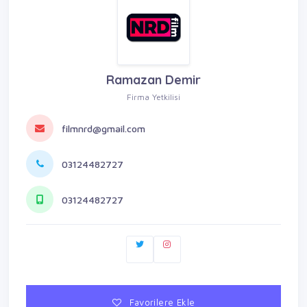
Ramazan Demir
Firma Yetkilisi
filmnrd@gmail.com
03124482727
03124482727
Favorilere Ekle