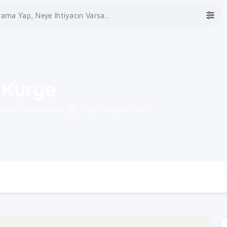
 Kurye
9665 Görüntüleme
Mayıs 2023'den beri