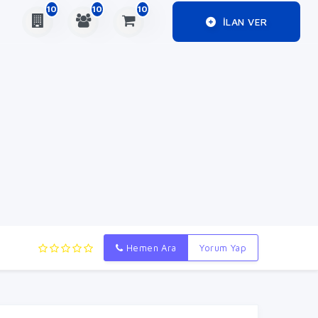
10
10
10
ILAN VER
Hemen Ara
Yorum Yap