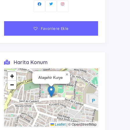
Favorilere Ekle
Harita Konum
×
+
Ataşehir Kurye
−
Leaflet
|
© OpenStreetMap