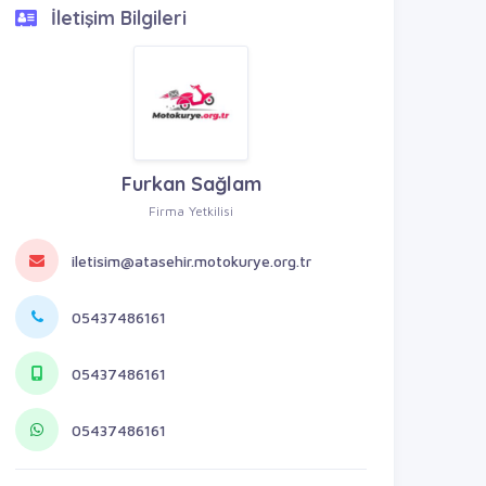
İletişim Bilgileri
Furkan Sağlam
Firma Yetkilisi
iletisim@atasehir.motokurye.org.tr
05437486161
05437486161
05437486161