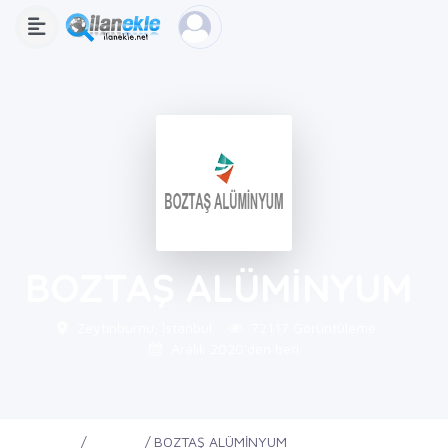
BOZTAŞ ALÜMİNYUM
Zeytinburnu, İstanbul
72117 Görüntüleme
Aralık 2020'den beri
Ana Sayfa
Firmalar
BOZTAŞ ALÜMİNYUM